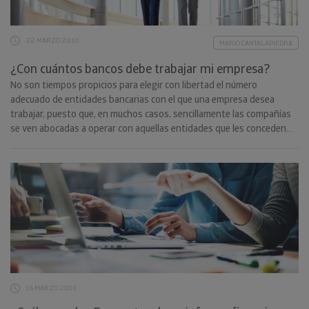
22 MARZO 2010
MARIO CANTALAPIEDRA
¿Con cuántos bancos debe trabajar mi empresa?
No son tiempos propicios para elegir con libertad el número
adecuado de entidades bancarias con el que una empresa desea
trabajar, puesto que, en muchos casos, sencillamente las compañías
se ven abocadas a operar con aquellas entidades que les conceden
crédito, sin valorar más allá. A pesar de ello, creo que puede ser
interesante realizar un análisis de las ventajas e inconvenientes que
representa para una empresa, tanto la opción de trabajar con una
única entidad bancaria como la de hacerlo con varios bancos, y tener
esta perspectiva en mente.
16 MARZO 2010