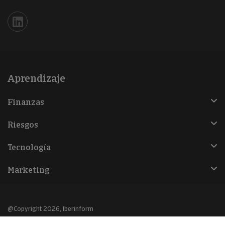
Iberinform en Linkedin
Aprendizaje
Finanzas
Riesgos
Tecnología
Marketing
@Copyright 2026, Iberinform