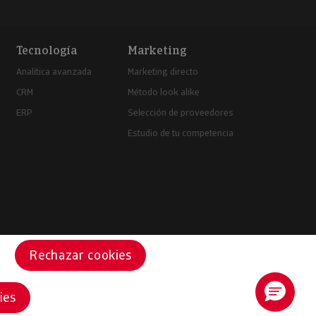
Tecnología
Marketing
Analítica avanzada
Marketing directo
CRM
Método look alike
ERP
Selección de proveedores
Estudio de tu competencia
Rechazar cookies
ies