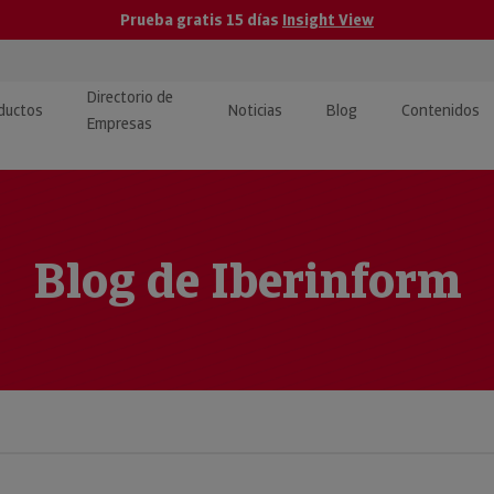
Prueba gratis 15 días
Insight View
Directorio de
ductos
Noticias
Blog
Contenidos
Empresas
caPro · Análisis de datos
eos: presentación de
ormación empresas
ancieros
ducto y tutoriales
ormación Pública
Blog de Iberinform
 · Integración de Datos para
cionario Económico
M y ERP
ormación Investigada
llect · Recuperación de
uda