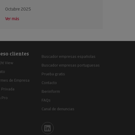
Octubre 2025
Ver más
eso clientes
Buscador empresas españolas
ght View
Buscador empresas portuguesas
ato
Prueba gratis
ormes de Empresa
Contacto
 Privada
Iberinform
a Pro
FAQs
Canal de denuncias
Iberinform en Linkedin