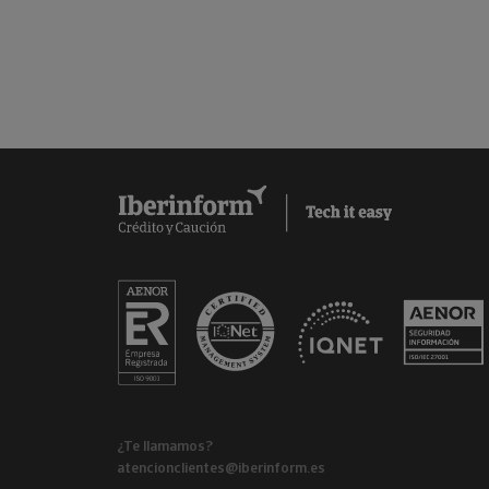
¿Te llamamos?
atencionclientes@iberinform.es