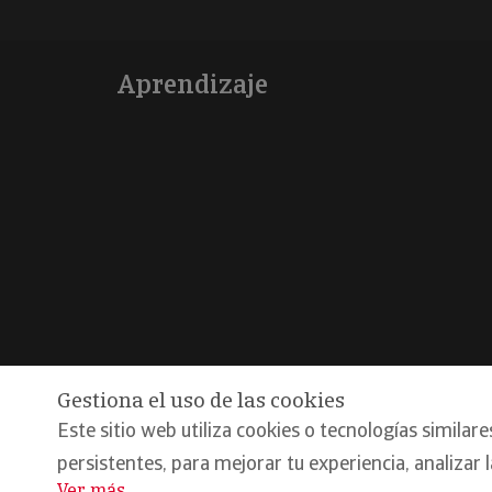
Aprendizaje
Gestiona el uso de las cookies
Este sitio web utiliza cookies o tecnologías similare
@Copyright 2026, Iberinform
Aviso legal
Política d
persistentes, para mejorar tu experiencia, analizar 
Compromiso calidad y seguridad
Ver más
...