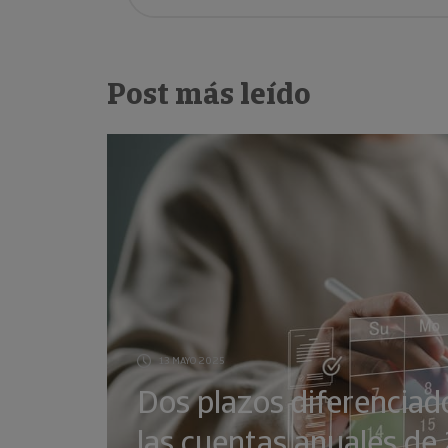
Post más leído
13 MAYO 2025
Dos plazos diferenciad
las cuentas anuales d