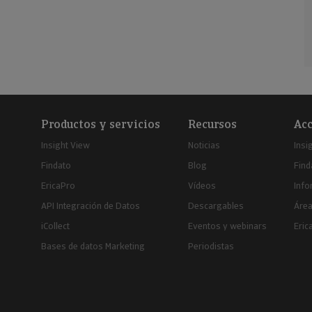
Productos y servicios
Recursos
Acc
Insight View
Noticias
Insi
Findato
Blog
Find
EricaPro
Vídeos
Inf
API Integración de Datos
Descargables
Área
iCollect
Eventos y webinars
Eric
Bases de datos Marketing
Periodistas