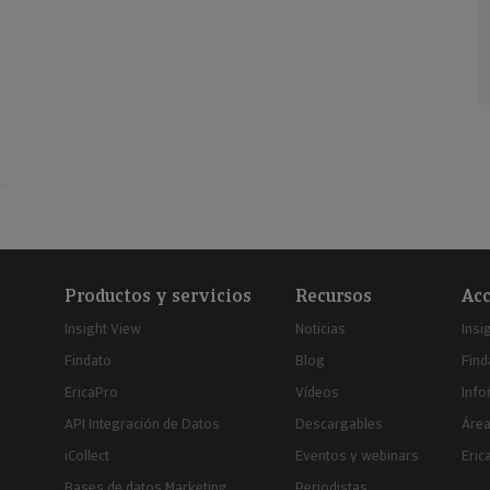
Productos y servicios
Recursos
Acc
Insight View
Noticias
Insi
Findato
Blog
Find
EricaPro
Vídeos
Inf
API Integración de Datos
Descargables
Área
iCollect
Eventos y webinars
Eric
Bases de datos Marketing
Periodistas