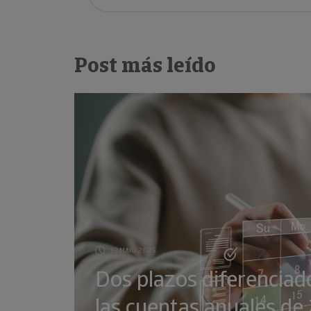
Post más leído
13 MAYO 2025
Dos plazos diferenciad
las cuentas anuales d