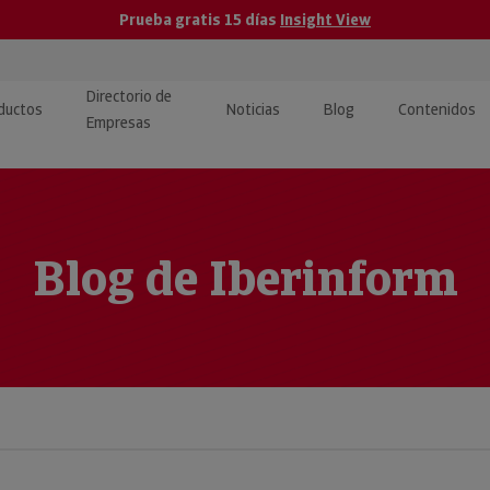
Prueba gratis 15 días
Insight View
Directorio de
ductos
Noticias
Blog
Contenidos
Empresas
caPro · Análisis de datos
eos: presentación de
ormación empresas
ancieros
ducto y tutoriales
ormación Pública
Blog de Iberinform
 · Integración de Datos para
cionario Económico
M y ERP
ormación Investigada
llect · Recuperación de
uda