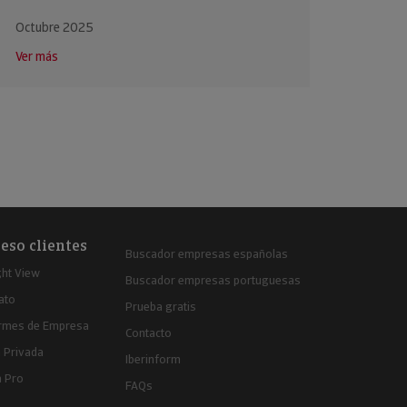
Octubre 2025
Ver más
eso clientes
Buscador empresas españolas
ght View
Buscador empresas portuguesas
ato
Prueba gratis
ormes de Empresa
Contacto
 Privada
Iberinform
a Pro
FAQs