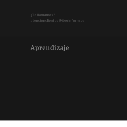
¿Te llamamos?
atencionclientes@iberinform.es
Aprendizaje