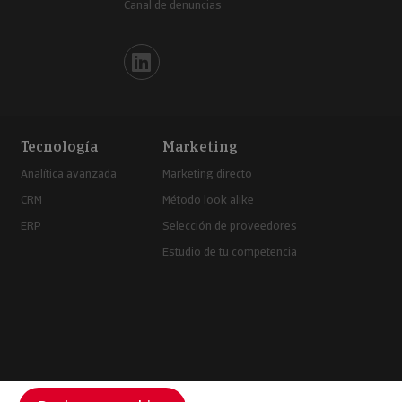
Canal de denuncias
Iberinform en Linkedin
Tecnología
Marketing
Analítica avanzada
Marketing directo
CRM
Método look alike
ERP
Selección de proveedores
Estudio de tu competencia