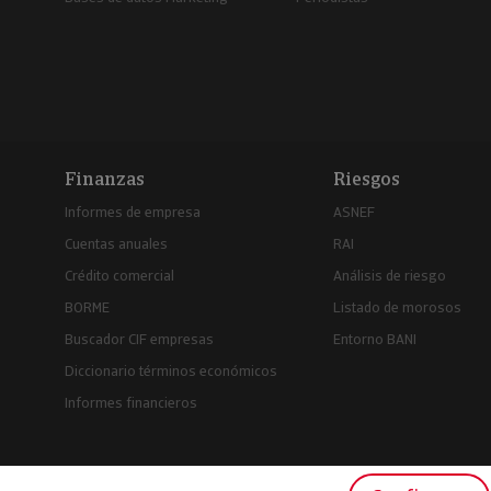
Finanzas
Riesgos
Informes de empresa
ASNEF
Cuentas anuales
RAI
Crédito comercial
Análisis de riesgo
BORME
Listado de morosos
Buscador CIF empresas
Entorno BANI
Diccionario términos económicos
Informes financieros