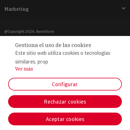
Marketing
@Copyright 2026, Iberinform
Gestiona el uso de las cookies
Aviso legal
Este sitio web utiliza cookies o tecnologías
Política de cookies
similares, prop
Declaración de privacidad
Ver más
...
Compromiso calidad y seguridad
Configurar
Formamos parte de:
Rechazar cookies
Aceptar cookies