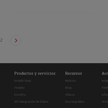
2
Productos y servicios
Recursos
Acc
Insight View
Noticias
Insi
Findato
Blog
Find
EricaPro
Vídeos
Inf
API Integración de Datos
Descargables
Área