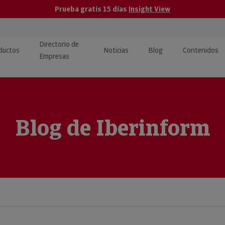
Prueba gratis 15 días
Insight View
Directorio de
ductos
Noticias
Blog
Contenidos
Empresas
caPro · Análisis de datos
eos: presentación de
ormación empresas
ancieros
ducto y tutoriales
ormación Pública
Blog de Iberinform
 · Integración de Datos para
cionario Económico
M y ERP
ormación Investigada
llect · Recuperación de
uda