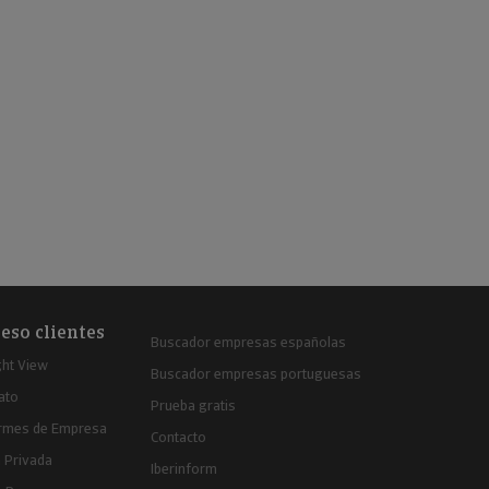
eso clientes
Buscador empresas españolas
ght View
Buscador empresas portuguesas
ato
Prueba gratis
ormes de Empresa
Contacto
 Privada
Iberinform