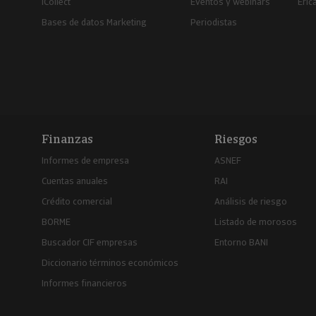
iCollect
Eventos y webinars
Eric
Bases de datos Marketing
Periodistas
Finanzas
Riesgos
Informes de empresa
ASNEF
Cuentas anuales
RAI
Crédito comercial
Análisis de riesgo
BORME
Listado de morosos
Buscador CIF empresas
Entorno BANI
Diccionario términos económicos
Informes financieros