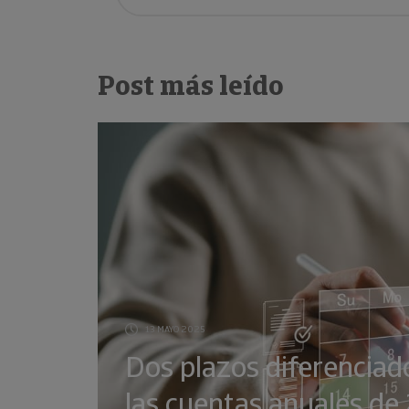
Post más leído
13 MAYO 2025
Dos plazos diferenciad
las cuentas anuales d