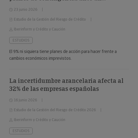
deterioro repentino de la situación
23 junio 2026
económica
Estudio de la Gestión del Riesgo de Crédito
Iberinform y Crédito y Caución
ESTUDIOS
El 9% ni siquiera tiene planes de acción para hacer frente a
cambios económicos imprevistos.
La incertidumbre arancelaria afecta al
32% de las empresas españolas
16 junio 2026
Estudio de la Gestión del Riesgo de Crédito 2026
Iberinform y Crédito y Caución
ESTUDIOS