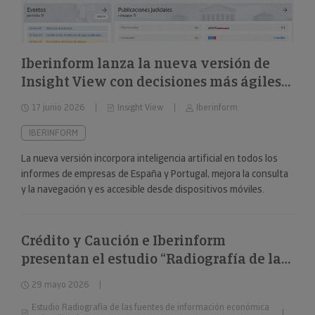
Iberinform lanza la nueva versión de
Insight View con decisiones más ágiles
sobre 322 millones de empresas y
17 junio 2026
Insight View
Iberinform
nuevas capacidades en su
funcionalidad de IA
IBERINFORM
La nueva versión incorpora inteligencia artificial en todos los
informes de empresas de España y Portugal, mejora la consulta
y la navegación y es accesible desde dispositivos móviles.
Crédito y Caución e Iberinform
presentan el estudio “Radiografía de las
fuentes de información económica más
29 mayo 2026
utilizadas”
Estudio Radiografía de las fuentes de información económica