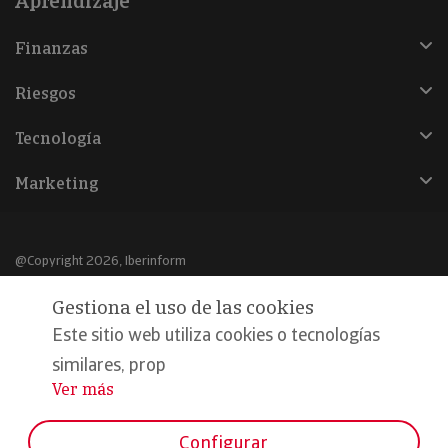
Aprendizaje
Finanzas
Riesgos
Tecnología
Marketing
@Copyright 2026, Iberinform
Gestiona el uso de las cookies
Aviso legal
Este sitio web utiliza cookies o tecnologías
Política de cookies
similares, prop
Declaración de privacidad
Ver más
...
Compromiso calidad y seguridad
Configurar