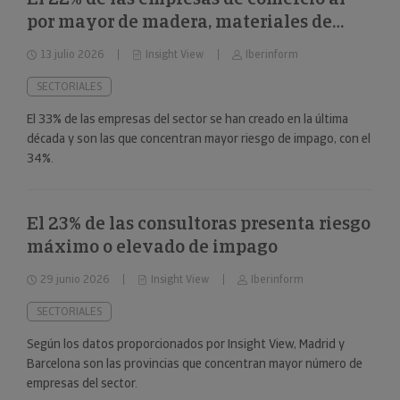
por mayor de madera, materiales de
construcción y aparatos sanitarios están
13 julio 2026
Insight View
Iberinform
en riesgo máximo o elevado de impago
SECTORIALES
El 33% de las empresas del sector se han creado en la última
década y son las que concentran mayor riesgo de impago, con el
34%.
El 23% de las consultoras presenta riesgo
máximo o elevado de impago
29 junio 2026
Insight View
Iberinform
SECTORIALES
Según los datos proporcionados por Insight View, Madrid y
Barcelona son las provincias que concentran mayor número de
empresas del sector.