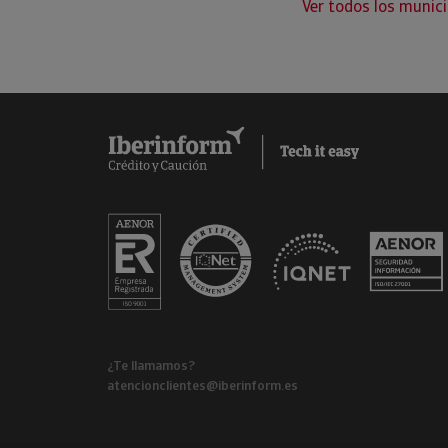
Ver todos los munici
¿Te llamamos?
atencionclientes@iberinform.es