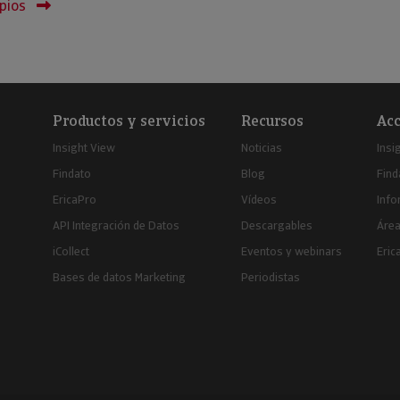
pios
Productos y servicios
Recursos
Acc
Insight View
Noticias
Insi
Findato
Blog
Find
EricaPro
Vídeos
Inf
API Integración de Datos
Descargables
Área
iCollect
Eventos y webinars
Eric
Bases de datos Marketing
Periodistas