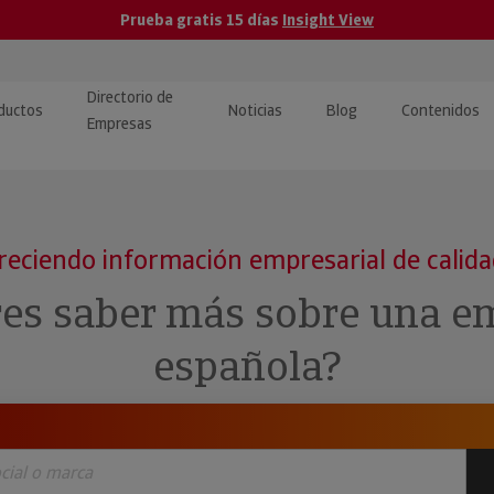
Prueba gratis 15 días
Insight View
Directorio de
ductos
Noticias
Blog
Contenidos
Empresas
caPro · Análisis de datos
eos: presentación de
ormación empresas
ancieros
ducto y tutoriales
reciendo información empresarial de calid
ormación Pública
 · Integración de Datos para
cionario Económico
res saber más sobre una e
M y ERP
ormación Investigada
española?
llect · Recuperación de
uda