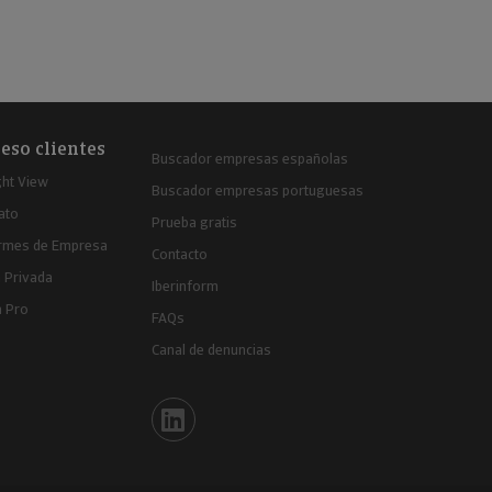
eso clientes
Buscador empresas españolas
ght View
Buscador empresas portuguesas
ato
Prueba gratis
ormes de Empresa
Contacto
 Privada
Iberinform
a Pro
FAQs
Canal de denuncias
Iberinform en Linkedin