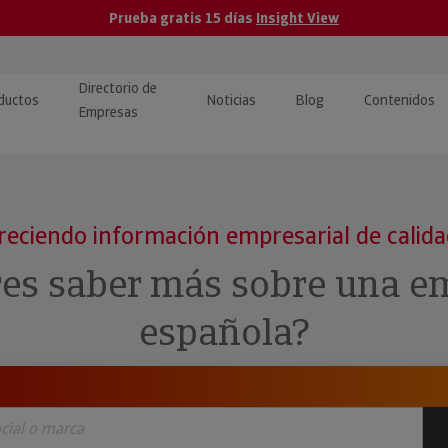
Prueba gratis 15 días
Insight View
Directorio de
ductos
Noticias
Blog
Contenidos
Empresas
caPro · Análisis de datos
eos: presentación de
ormación empresas
ancieros
ducto y tutoriales
reciendo información empresarial de calid
ormación Pública
 · Integración de Datos para
cionario Económico
res saber más sobre una e
M y ERP
ormación Investigada
española?
llect · Recuperación de
uda