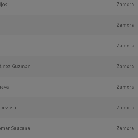
ijos
Zamora
Zamora
Zamora
rtinez Guzman
Zamora
aeva
Zamora
ibezasa
Zamora
Temar Saucana
Zamora