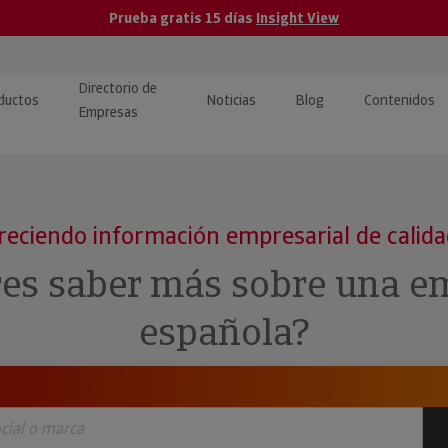
Prueba gratis 15 días
Insight View
Directorio de
ductos
Noticias
Blog
Contenidos
Empresas
caPro · Análisis de datos
eos: presentación de
ormación empresas
ancieros
ducto y tutoriales
reciendo información empresarial de calid
ormación Pública
 · Integración de Datos para
cionario Económico
res saber más sobre una e
M y ERP
ormación Investigada
española?
llect · Recuperación de
uda