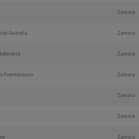
Zamora
rial Guareña
Zamora
dubecerra
Zamora
os Fuentesauco
Zamora
Zamora
Zamora
ine
Zamora