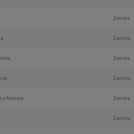
Zamora
ña
Zamora
cente
Zamora
ucas
Zamora
lica Ruesma
Zamora
Zamora