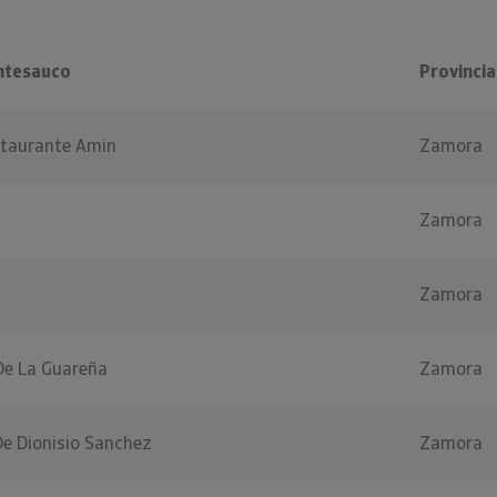
ntesauco
Provincia
staurante Amin
Zamora
Zamora
Zamora
De La Guareña
Zamora
De Dionisio Sanchez
Zamora