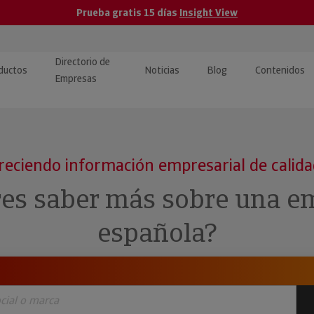
Prueba gratis 15 días
Insight View
Directorio de
ductos
Noticias
Blog
Contenidos
Empresas
caPro · Análisis de datos
eos: presentación de
ormación empresas
ancieros
ducto y tutoriales
reciendo información empresarial de calid
ormación Pública
 · Integración de Datos para
cionario Económico
res saber más sobre una e
M y ERP
ormación Investigada
española?
llect · Recuperación de
uda