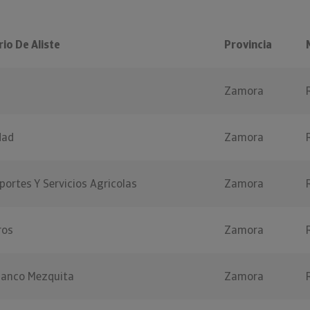
io De Aliste
Provincia
Zamora
dad
Zamora
portes Y Servicios Agricolas
Zamora
ros
Zamora
lanco Mezquita
Zamora