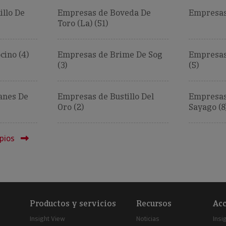
llo De
Empresas de Boveda De
Empresas 
Toro (La) (51)
cino (4)
Empresas de Brime De Sog
Empresas
(3)
(5)
anes De
Empresas de Bustillo Del
Empresas
Oro (2)
Sayago (8
pios
Productos y servicios
Recursos
Acc
Insight View
Noticias
Insi