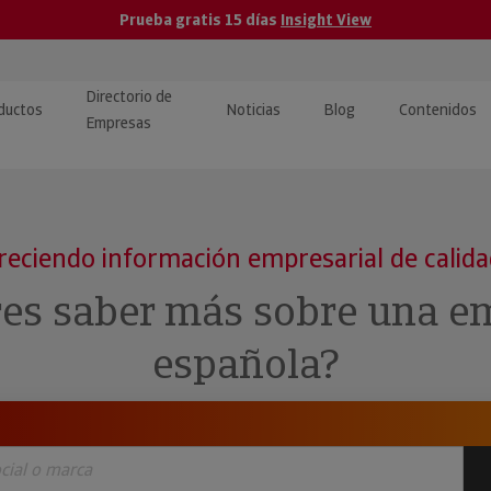
Prueba gratis 15 días
Insight View
Directorio de
ductos
Noticias
Blog
Contenidos
Empresas
caPro · Análisis de datos
eos: presentación de
ormación empresas
ancieros
ducto y tutoriales
reciendo información empresarial de calid
ormación Pública
 · Integración de Datos para
cionario Económico
res saber más sobre una e
M y ERP
ormación Investigada
española?
llect · Recuperación de
uda