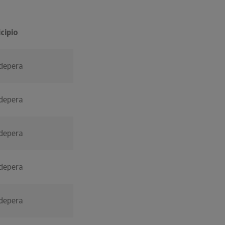
cipio
adepera
adepera
adepera
adepera
adepera