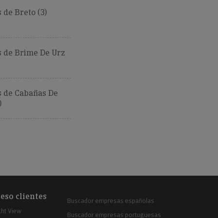
de Breto (3)
 de Brime De Urz
 de Cabañas De
)
eso clientes
Buscador empresas españolas
ght View
Buscador empresas portuguesas