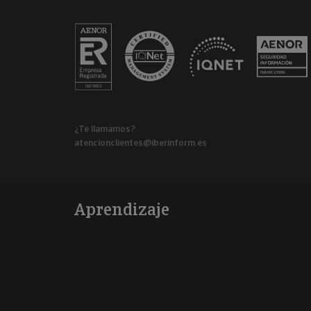
¿Te llamamos?
atencionclientes@iberinform.es
Aprendizaje