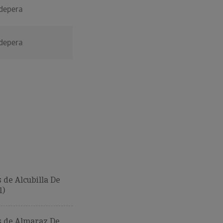
adepera
adepera
de Alcubilla De
1)
 de Almaraz De