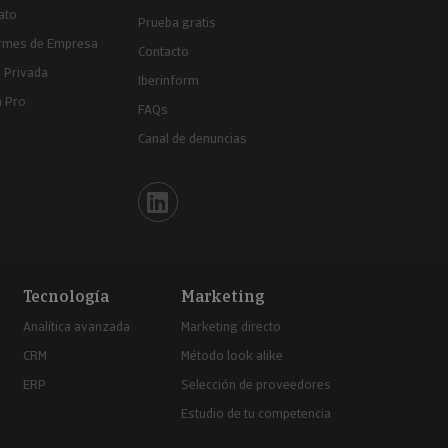
ato
Prueba gratis
ormes de Empresa
Contacto
 Privada
Iberinform
a Pro
FAQs
Canal de denuncias
Iberinform en Linkedin
Tecnología
Marketing
Analítica avanzada
Marketing directo
CRM
Método look alike
ERP
Selección de proveedores
Estudio de tu competencia