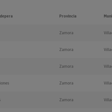
adepera
Provincia
Muni
Zamora
Vill
Zamora
Vill
Zamora
Vill
siones
Zamora
Vill
s
Zamora
Vill