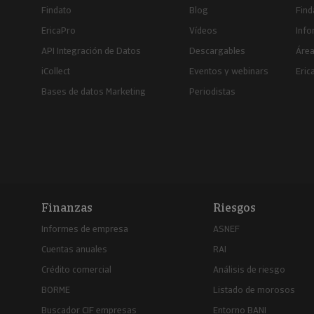
Findato
Blog
Find
EricaPro
Vídeos
Inf
API Integración de Datos
Descargables
Área
iCollect
Eventos y webinars
Eric
Bases de datos Marketing
Periodistas
Finanzas
Riesgos
Informes de empresa
ASNEF
Cuentas anuales
RAI
Crédito comercial
Análisis de riesgo
BORME
Listado de morosos
Buscador CIF empresas
Entorno BANI