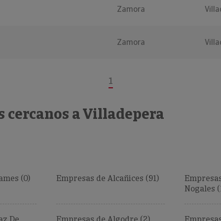
Zamora
Vill
Zamora
Vill
1
 cercanos a Villadepera
ames (0)
Empresas de Alcañices (91)
Empresas 
Nogales (
az De
Empresas de Algodre (2)
Empresas