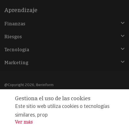
Aprendizaje
Finanzas
Riesgos
Tecnología
Marketing
@Copyright 2026, Iberinform
Gestiona el uso de las cookies
Aviso legal
Este sitio web utiliza cookies o tecnologías
Política de cookies
similares, prop
Declaración de privacidad
Ver más
...
Compromiso calidad y seguridad