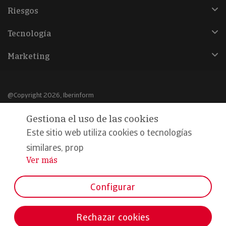
Riesgos
Tecnología
Marketing
@Copyright 2026, Iberinform
Gestiona el uso de las cookies
Aviso legal
Este sitio web utiliza cookies o tecnologías
Política de cookies
similares, prop
Declaración de privacidad
Ver más
...
Compromiso calidad y seguridad
Configurar
Formamos parte de:
Rechazar cookies