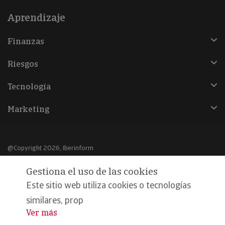
Aprendizaje
Finanzas
Riesgos
Tecnología
Marketing
@Copyright 2026, Iberinform
Gestiona el uso de las cookies
Aviso legal
Este sitio web utiliza cookies o tecnologías
Política de cookies
similares, prop
Declaración de privacidad
Ver más
...
Compromiso calidad y seguridad