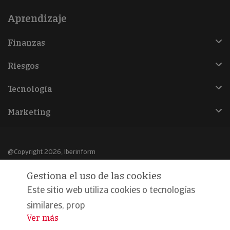
Aprendizaje
Finanzas
Riesgos
Tecnología
Marketing
@Copyright 2026, Iberinform
Gestiona el uso de las cookies
Aviso legal
Este sitio web utiliza cookies o tecnologías
Política de cookies
similares, prop
Declaración de privacidad
Ver más
...
Compromiso calidad y seguridad