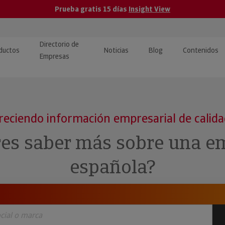
Prueba gratis 15 días
Insight View
Directorio de
ductos
Noticias
Blog
Contenidos
Empresas
caPro · Análisis de datos
eos: presentación de
ormación empresas
ancieros
ducto y tutoriales
reciendo información empresarial de calid
ormación Pública
 · Integración de Datos para
cionario Económico
res saber más sobre una e
M y ERP
ormación Investigada
española?
llect · Recuperación de
uda