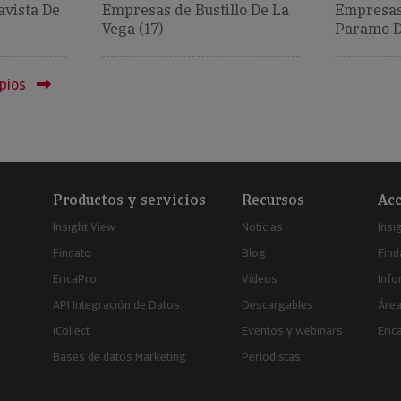
vista De
Empresas de Bustillo De La
Empresas 
Vega (17)
Paramo De
pios
Productos y servicios
Recursos
Acc
Insight View
Noticias
Insi
Findato
Blog
Find
EricaPro
Vídeos
Inf
API Integración de Datos
Descargables
Área
iCollect
Eventos y webinars
Eric
Bases de datos Marketing
Periodistas