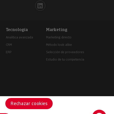
Iberinform en Linkedin
Tecnología
Marketing
Analítica avanzada
Marketing directo
CRM
Método look alike
ERP
Selección de proveedores
Estudio de tu competencia
Rechazar cookies