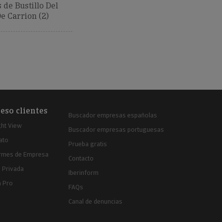
de Bustillo Del
 Carrion (2)
eso clientes
Buscador empresas españolas
ght View
Buscador empresas portuguesas
ato
Prueba gratis
ormes de Empresa
Contacto
 Privada
Iberinform
a Pro
FAQs
Canal de denuncias