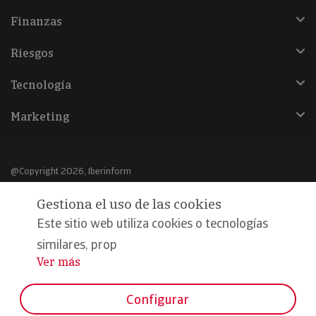
Finanzas
Riesgos
Tecnología
Marketing
@Copyright 2026, Iberinform
Gestiona el uso de las cookies
Aviso legal
Este sitio web utiliza cookies o tecnologías
Política de cookies
similares, prop
Declaración de privacidad
Ver más
...
Compromiso calidad y seguridad
Configurar
Formamos parte de: