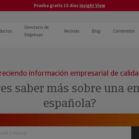
Prueba gratis 15 días
Insight View
Directorio de
ductos
Noticias
Blog
Contenidos
Empresas
caPro · Análisis de datos
eos: presentación de
ormación empresas
ancieros
ducto y tutoriales
reciendo información empresarial de calid
ormación Pública
 · Integración de Datos para
cionario Económico
res saber más sobre una e
M y ERP
ormación Investigada
española?
llect · Recuperación de
uda