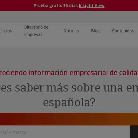
Prueba gratis 15 días
Insight View
Directorio de
ductos
Noticias
Blog
Contenidos
Empresas
caPro · Análisis de datos
eos: presentación de
ormación empresas
ancieros
ducto y tutoriales
reciendo información empresarial de calid
ormación Pública
 · Integración de Datos para
cionario Económico
res saber más sobre una e
M y ERP
ormación Investigada
española?
llect · Recuperación de
uda