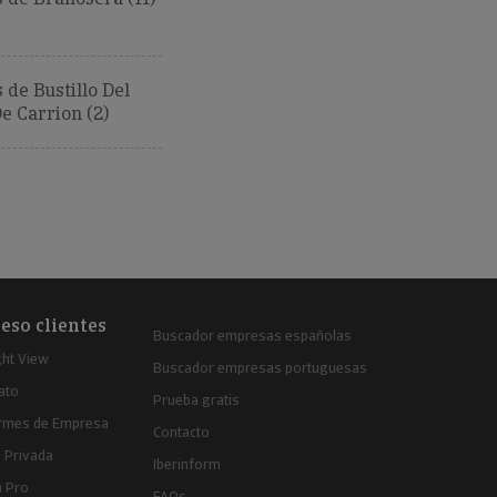
de Bustillo Del
 Carrion (2)
eso clientes
Buscador empresas españolas
ght View
Buscador empresas portuguesas
ato
Prueba gratis
ormes de Empresa
Contacto
 Privada
Iberinform
a Pro
FAQs