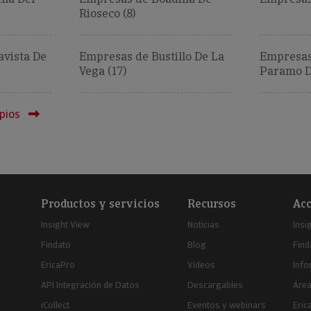
Rioseco (8)
vista De
Empresas de Bustillo De La
Empresas 
Vega (17)
Paramo De
pios
Productos y servicios
Recursos
Acc
Insight View
Noticias
Insi
Findato
Blog
Find
EricaPro
Vídeos
Inf
API Integración de Datos
Descargables
Área
iCollect
Eventos y webinars
Eric