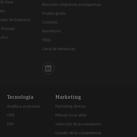
ght View
Buscador empresas portuguesas
ato
Prueba gratis
ormes de Empresa
Contacto
 Privada
Iberinform
a Pro
FAQs
Canal de denuncias
Iberinform en Linkedin
Tecnología
Marketing
Analítica avanzada
Marketing directo
CRM
Método look alike
ERP
Selección de proveedores
Estudio de tu competencia