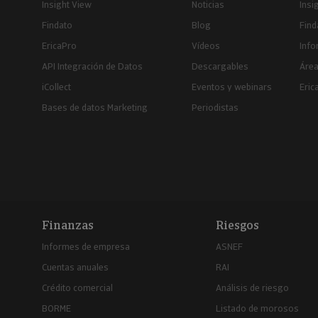
Insight View
Noticias
Insi
Findato
Blog
Find
EricaPro
Vídeos
Inf
API Integración de Datos
Descargables
Área
iCollect
Eventos y webinars
Eric
Bases de datos Marketing
Periodistas
Finanzas
Riesgos
Informes de empresa
ASNEF
Cuentas anuales
RAI
Crédito comercial
Análisis de riesgo
BORME
Listado de morosos