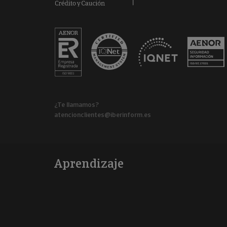
¿Te llamamos?
atencionclientes@iberinform.es
Aprendizaje