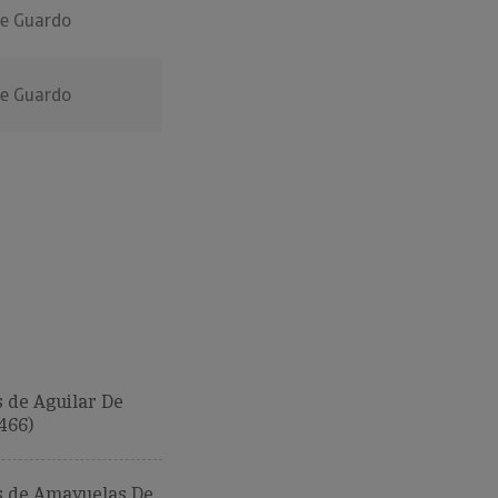
De Guardo
De Guardo
 de Aguilar De
466)
 de Amayuelas De