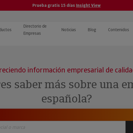
Prueba gratis 15 días
Insight View
Directorio de
ductos
Noticias
Blog
Contenidos
Empresas
caPro · Análisis de datos
eos: presentación de
ormación empresas
ancieros
ducto y tutoriales
reciendo información empresarial de calid
ormación Pública
 · Integración de Datos para
cionario Económico
res saber más sobre una e
M y ERP
ormación Investigada
española?
llect · Recuperación de
uda