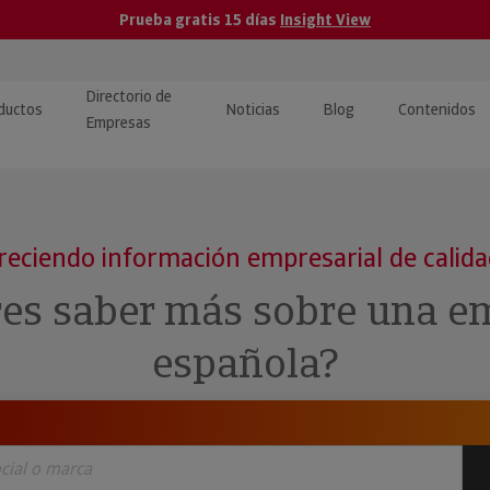
Prueba gratis 15 días
Insight View
Directorio de
ductos
Noticias
Blog
Contenidos
Empresas
caPro · Análisis de datos
eos: presentación de
ormación empresas
ancieros
ducto y tutoriales
reciendo información empresarial de calid
ormación Pública
 · Integración de Datos para
cionario Económico
res saber más sobre una e
M y ERP
ormación Investigada
española?
llect · Recuperación de
uda