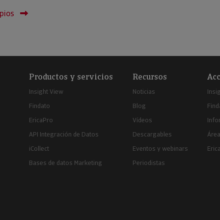
pios
Productos y servicios
Recursos
Acc
Insight View
Noticias
Insi
Findato
Blog
Find
EricaPro
Vídeos
Inf
API Integración de Datos
Descargables
Área
iCollect
Eventos y webinars
Eric
Bases de datos Marketing
Periodistas