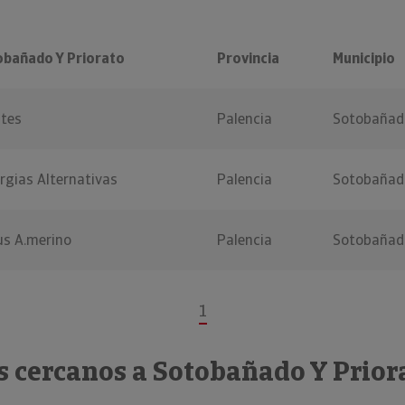
obañado Y Priorato
Provincia
Municipio
tes
Palencia
Sotobañado
rgias Alternativas
Palencia
Sotobañado
us A.merino
Palencia
Sotobañado
1
s cercanos a Sotobañado Y Prior