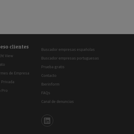
eso clientes
Buscador empresas españolas
ght View
Buscador empresas portuguesas
ato
Prueba gratis
ormes de Empresa
Contacto
 Privada
Iberinform
a Pro
FAQs
Canal de denuncias
Iberinform en Linkedin