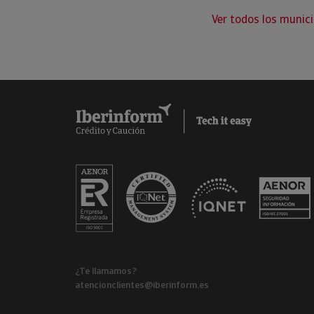
Ver todos los munici
¿Te llamamos?
atencionclientes@iberinform.es