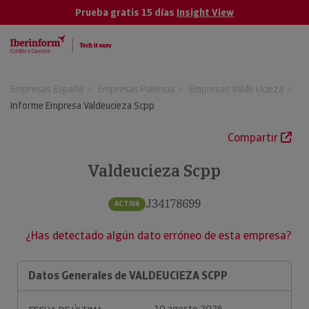
Prueba gratis 15 días
Insight View
Empresas España
Empresas Palencia
Empresas Valde Ucieza
Informe Empresa Valdeucieza Scpp
Compartir
Valdeucieza Scpp
J34178699
ACTIVA
¿Has detectado algún dato erróneo de esta empresa?
Datos Generales de VALDEUCIEZA SCPP