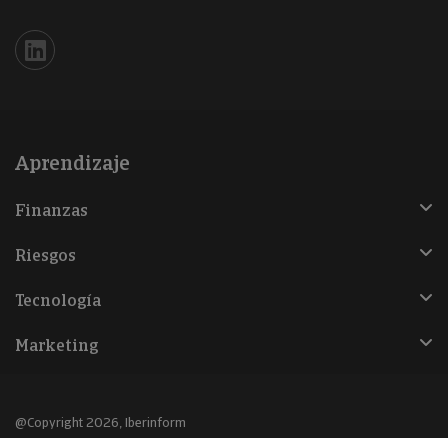
Iberinform en Linkedin
Aprendizaje
Finanzas
Riesgos
Tecnología
Marketing
@Copyright 2026, Iberinform