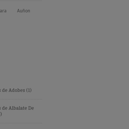
ara
Auñon
 de Adobes (1)
 de Albalate De
)