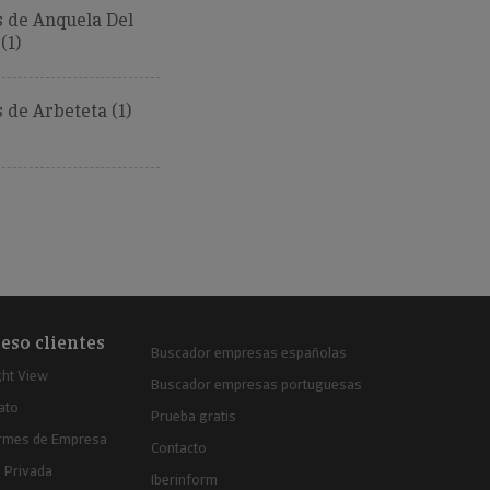
 de Anquela Del
(1)
de Arbeteta (1)
eso clientes
Buscador empresas españolas
ght View
Buscador empresas portuguesas
ato
Prueba gratis
ormes de Empresa
Contacto
 Privada
Iberinform