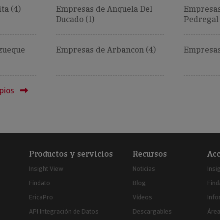
ta (4)
Empresas de Anquela Del
Empresas
Ducado (1)
Pedregal 
zueque
Empresas de Arbancon (4)
Empresas 
pios
Productos y servicios
Recursos
Acc
Insight View
Noticias
Insi
Findato
Blog
Find
EricaPro
Vídeos
Inf
API Integración de Datos
Descargables
Área