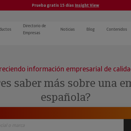
Prueba gratis 15 días
Insight View
Directorio de
ductos
Noticias
Blog
Contenidos
Empresas
caPro · Análisis de datos
eos: presentación de
ormación empresas
ancieros
ducto y tutoriales
reciendo información empresarial de calid
ormación Pública
 · Integración de Datos para
cionario Económico
res saber más sobre una e
M y ERP
ormación Investigada
española?
llect · Recuperación de
uda