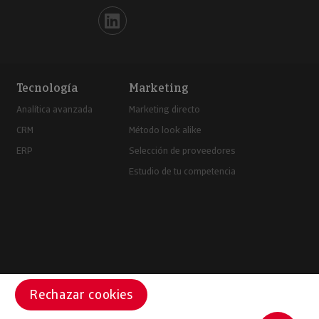
Iberinform en Linkedin
Tecnología
Marketing
Analítica avanzada
Marketing directo
CRM
Método look alike
ERP
Selección de proveedores
Estudio de tu competencia
Rechazar cookies