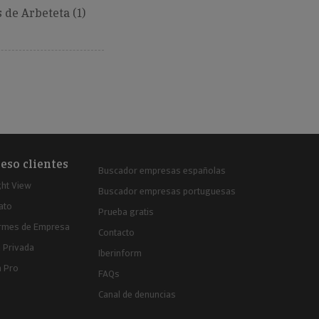
de Arbeteta (1)
eso clientes
Buscador empresas españolas
ght View
Buscador empresas portuguesas
ato
Prueba gratis
ormes de Empresa
Contacto
 Privada
Iberinform
a Pro
FAQs
Canal de denuncias