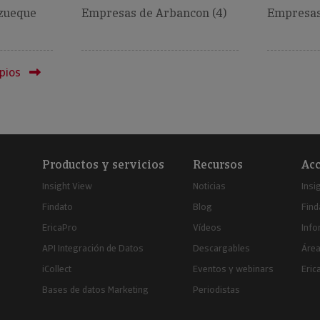
zueque
Empresas de Arbancon (4)
Empresas 
pios
Productos y servicios
Recursos
Acc
Insight View
Noticias
Insi
Findato
Blog
Find
EricaPro
Vídeos
Inf
API Integración de Datos
Descargables
Área
iCollect
Eventos y webinars
Eric
Bases de datos Marketing
Periodistas