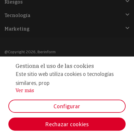
Riesgos
Tecnología
Marketing
@Copyright 2026, Iberinform
Gestiona el uso de las cookies
Aviso legal
Este sitio web utiliza cookies o tecnologías
Política de cookies
similares, prop
Declaración de privacidad
Ver más
...
Compromiso calidad y seguridad
Configurar
Formamos parte de:
Rechazar cookies