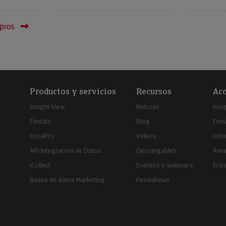
pios
Productos y servicios
Recursos
Acc
Insight View
Noticias
Insi
Findato
Blog
Find
EricaPro
Vídeos
Inf
API Integración de Datos
Descargables
Área
iCollect
Eventos y webinars
Eric
Bases de datos Marketing
Periodistas