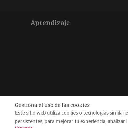
Aprendizaje
Gestiona el uso de las cookies
Este sitio web utiliza cookies o tecnologías similare
@Copyright 2026, Iberinform
Aviso legal
Política d
persistentes, para mejorar tu experiencia, analizar 
Compromiso calidad y seguridad