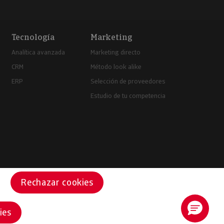
Tecnología
Marketing
Analítica avanzada
Marketing directo
CRM
Método look alike
ERP
Selección de proveedores
Estudio de tu competencia
Rechazar cookies
ies