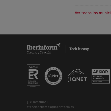
Ver todos los munici
¿Te llamamos?
atencionclientes@iberinform.es