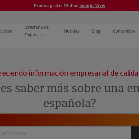
Prueba gratis 15 días
Insight View
Directorio de
ductos
Noticias
Blog
Contenidos
Empresas
caPro · Análisis de datos
eos: presentación de
ormación empresas
ancieros
ducto y tutoriales
reciendo información empresarial de calid
ormación Pública
 · Integración de Datos para
cionario Económico
res saber más sobre una e
M y ERP
ormación Investigada
española?
llect · Recuperación de
uda