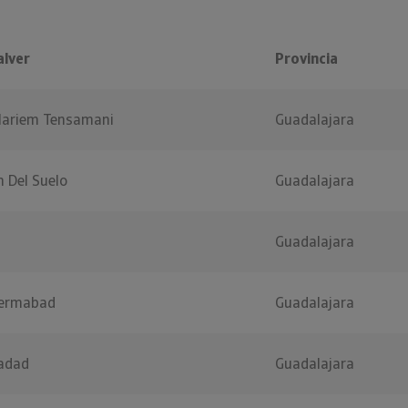
alver
Provincia
 Mariem Tensamani
Guadalajara
n Del Suelo
Guadalajara
Guadalajara
Hermabad
Guadalajara
adad
Guadalajara