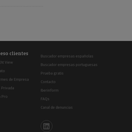
eso clientes
Buscador empresas españolas
ght View
Buscador empresas portuguesas
ato
Prueba gratis
ormes de Empresa
Contacto
 Privada
Iberinform
a Pro
FAQs
Canal de denuncias
Iberinform en Linkedin