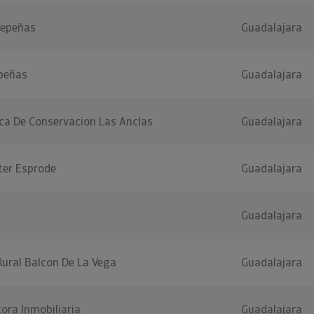
repeñas
Guadalajara
epeñas
Guadalajara
ca De Conservacion Las Anclas
Guadalajara
ter Esprode
Guadalajara
Guadalajara
Rural Balcon De La Vega
Guadalajara
ora Inmobiliaria
Guadalajara