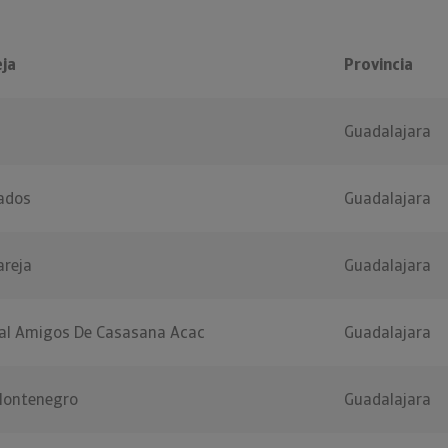
ja
Provincia
Guadalajara
ados
Guadalajara
areja
Guadalajara
ral Amigos De Casasana Acac
Guadalajara
Montenegro
Guadalajara