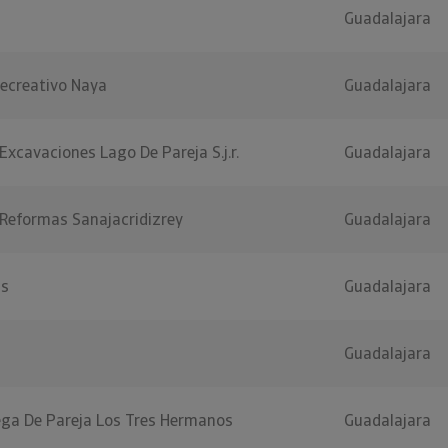
Guadalajara
Recreativo Naya
Guadalajara
Excavaciones Lago De Pareja S.j.r.
Guadalajara
 Reformas Sanajacridizrey
Guadalajara
as
Guadalajara
Guadalajara
ega De Pareja Los Tres Hermanos
Guadalajara