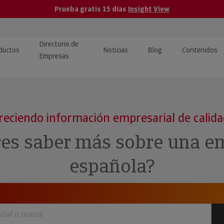
Prueba gratis 15 días
Insight View
Directorio de
ductos
Noticias
Blog
Contenidos
Empresas
caPro · Análisis de datos
eos: presentación de
ormación empresas
ancieros
ducto y tutoriales
reciendo información empresarial de calid
ormación Pública
 · Integración de Datos para
cionario Económico
res saber más sobre una e
M y ERP
ormación Investigada
española?
llect · Recuperación de
uda