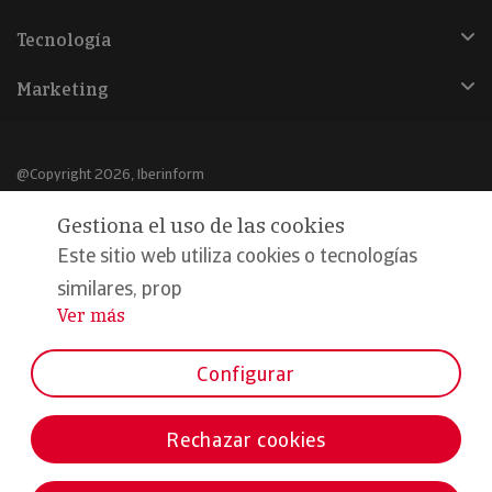
Tecnología
Marketing
@Copyright 2026, Iberinform
Gestiona el uso de las cookies
Aviso legal
Este sitio web utiliza cookies o tecnologías
Política de cookies
similares, prop
Declaración de privacidad
Ver más
...
Compromiso calidad y seguridad
Configurar
Formamos parte de:
Rechazar cookies