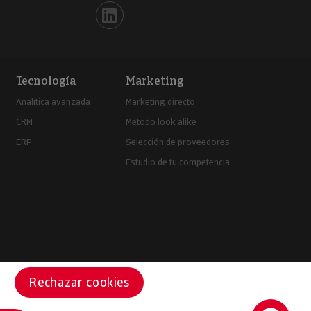
Iberinform en Linkedin
Tecnología
Marketing
Analítica avanzada
Marketing directo
CRM
Método look alike
ERP
Selección de proveedores
Estudio de tu competencia
Rechazar cookies