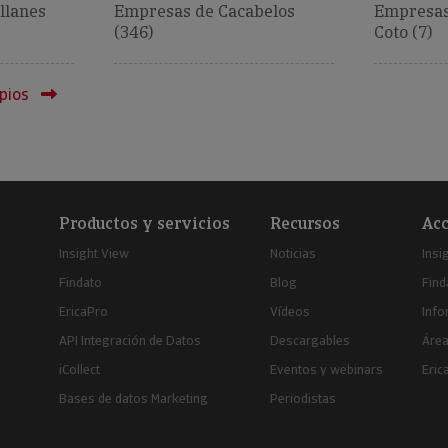
llanes
Empresas de Cacabelos
Empresas
(346)
Coto (7)
pios
Productos y servicios
Recursos
Acc
Insight View
Noticias
Insi
Findato
Blog
Find
EricaPro
Vídeos
Inf
API Integración de Datos
Descargables
Área
iCollect
Eventos y webinars
Eric
Bases de datos Marketing
Periodistas