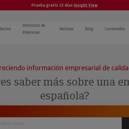
Prueba gratis 15 días
Insight View
Directorio de
ductos
Noticias
Blog
Contenidos
Empresas
caPro · Análisis de datos
eos: presentación de
ormación empresas
ancieros
ducto y tutoriales
reciendo información empresarial de calid
ormación Pública
 · Integración de Datos para
cionario Económico
res saber más sobre una e
M y ERP
ormación Investigada
española?
llect · Recuperación de
uda