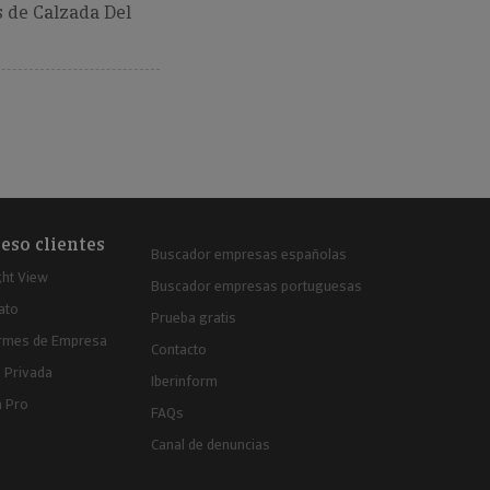
 de Calzada Del
eso clientes
Buscador empresas españolas
ght View
Buscador empresas portuguesas
ato
Prueba gratis
ormes de Empresa
Contacto
 Privada
Iberinform
a Pro
FAQs
Canal de denuncias