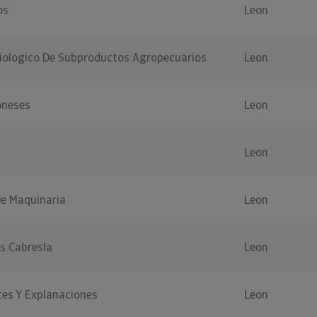
os
Leon
Biologico De Subproductos Agropecuarios
Leon
oneses
Leon
Leon
De Maquinaria
Leon
as Cabresla
Leon
es Y Explanaciones
Leon