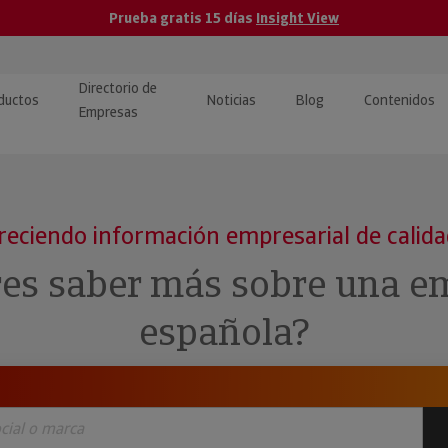
Prueba gratis 15 días
Insight View
Directorio de
ductos
Noticias
Blog
Contenidos
Empresas
caPro · Análisis de datos
eos: presentación de
ormación empresas
ancieros
ducto y tutoriales
reciendo información empresarial de calid
ormación Pública
 · Integración de Datos para
cionario Económico
res saber más sobre una e
M y ERP
ormación Investigada
española?
llect · Recuperación de
uda