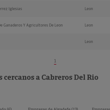
rrez Iglesias
Leon
e Ganaderos Y Agricultores De Leon
Leon
Leon
1
 cercanos a Cabreros Del Rio
do (6)
Empresas de Algadefe (13)
Empresas 