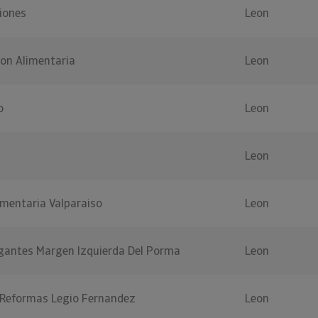
iones
Leon
ion Alimentaria
Leon
o
Leon
Leon
imentaria Valparaiso
Leon
antes Margen Izquierda Del Porma
Leon
 Reformas Legio Fernandez
Leon