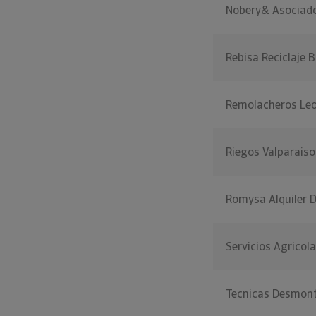
Nobery& Asociad
Rebisa Reciclaje 
Remolacheros Le
Riegos Valparaiso
Romysa Alquiler 
Servicios Agricol
Tecnicas Desmont