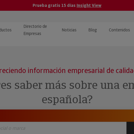
Prueba gratis 15 días
Insight View
Directorio de
ductos
Noticias
Blog
Contenidos
Empresas
caPro · Análisis de datos
eos: presentación de
ormación empresas
ancieros
ducto y tutoriales
reciendo información empresarial de calid
ormación Pública
 · Integración de Datos para
cionario Económico
res saber más sobre una e
M y ERP
ormación Investigada
española?
llect · Recuperación de
uda