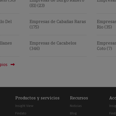
elo (30)
Empresas de Burgo Ranero
Empresas
(El) (23)
lo Del
Empresas de Cabañas Raras
Empresas
(175)
Rio (35)
llanes
Empresas de Cacabelos
Empresas
(346)
Coto (7)
pios
Productos y servicios
Recursos
Acc
Insight View
Noticias
Insi
Findato
Blog
Find