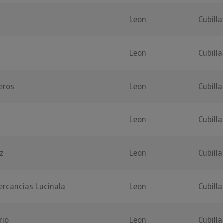
Leon
Cubill
Leon
Cubill
eros
Leon
Cubill
Leon
Cubill
ez
Leon
Cubill
ercancias Lucinala
Leon
Cubill
rio
Leon
Cubill