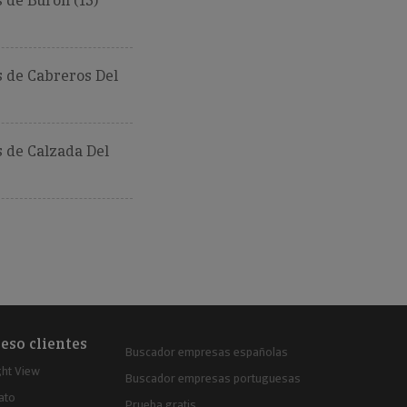
 de Buron (15)
 de Cabreros Del
 de Calzada Del
eso clientes
Buscador empresas españolas
ght View
Buscador empresas portuguesas
ato
Prueba gratis