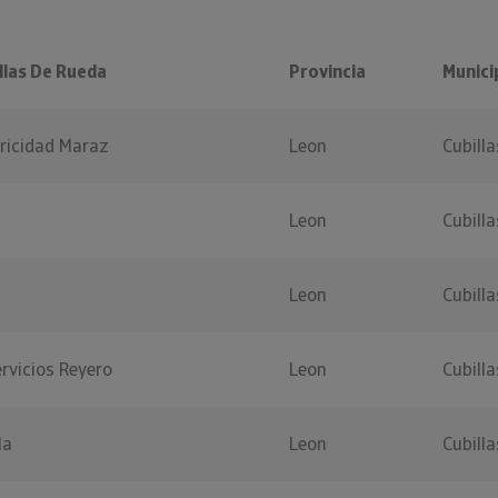
llas De Rueda
Provincia
Munici
tricidad Maraz
Leon
Cubill
Leon
Cubill
Leon
Cubill
rvicios Reyero
Leon
Cubill
la
Leon
Cubill