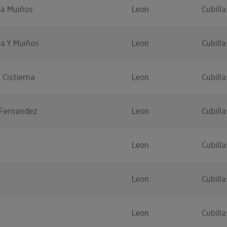
ya Muiños
Leon
Cubill
a Y Muiños
Leon
Cubill
 Cistierna
Leon
Cubill
 Fernandez
Leon
Cubill
Leon
Cubill
Leon
Cubill
Leon
Cubill