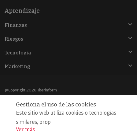
Aprendizaje
Finanzas
Riesgos
Tecnología
Marketing
@Copyright 2026, Iberinform
Gestiona el uso de las cookies
Aviso legal
Este sitio web utiliza cookies o tecnologías
Política de cookies
similares, prop
Declaración de privacidad
Ver más
...
Compromiso calidad y seguridad