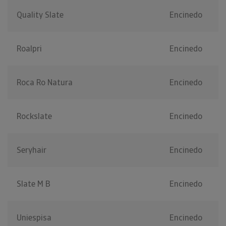
Quality Slate
Encinedo
Roalpri
Encinedo
Roca Ro Natura
Encinedo
Rockslate
Encinedo
Seryhair
Encinedo
Slate M B
Encinedo
Uniespisa
Encinedo