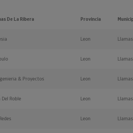
as De La Ribera
Provincia
Munici
esia
Leon
Llamas
pulo
Leon
Llamas
genieria & Proyectos
Leon
Llamas
 Del Roble
Leon
Llamas
 Redes
Leon
Llamas