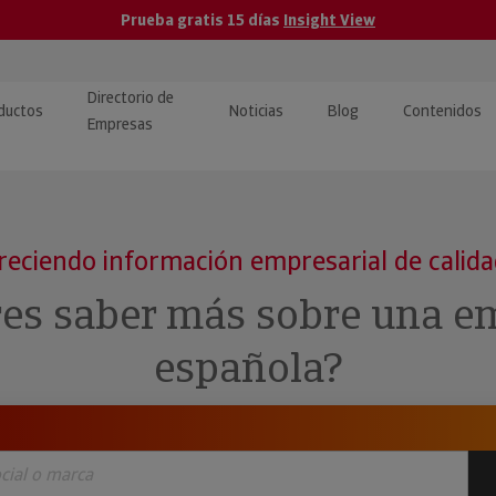
Prueba gratis 15 días
Insight View
Directorio de
ductos
Noticias
Blog
Contenidos
Empresas
caPro · Análisis de datos
eos: presentación de
ormación empresas
ancieros
ducto y tutoriales
reciendo información empresarial de calid
ormación Pública
 · Integración de Datos para
cionario Económico
res saber más sobre una e
M y ERP
ormación Investigada
española?
llect · Recuperación de
uda