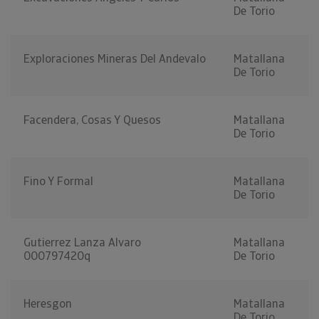
De Torio
Exploraciones Mineras Del Andevalo
Matallana
De Torio
Facendera, Cosas Y Quesos
Matallana
De Torio
Fino Y Formal
Matallana
De Torio
Gutierrez Lanza Alvaro
Matallana
000797420q
De Torio
Heresgon
Matallana
De Torio