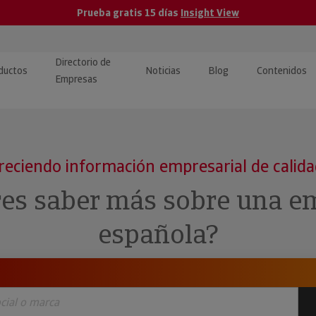
Prueba gratis 15 días
Insight View
Directorio de
ductos
Noticias
Blog
Contenidos
Empresas
caPro · Análisis de datos
eos: presentación de
ormación empresas
ancieros
ducto y tutoriales
reciendo información empresarial de calid
ormación Pública
 · Integración de Datos para
cionario Económico
res saber más sobre una e
M y ERP
ormación Investigada
española?
llect · Recuperación de
uda