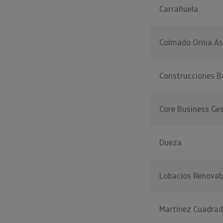
Carrañuela
Colmado Ornia As
Construcciones B
Core Business Ge
Dueza
Lobacios Renovab
Martinez Cuadra