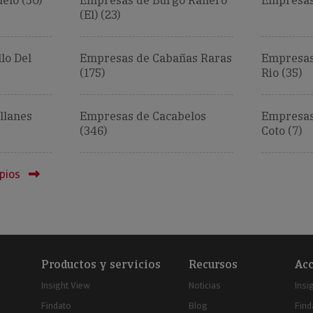
elo (30)
Empresas de Burgo Ranero
Empresas
(El) (23)
lo Del
Empresas de Cabañas Raras
Empresas
(175)
Rio (35)
llanes
Empresas de Cacabelos
Empresas
(346)
Coto (7)
pios
Productos y servicios
Recursos
Acc
Insight View
Noticias
Insi
Findato
Blog
Find