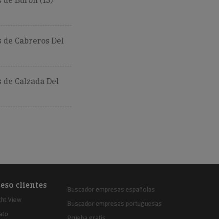
 de Buron (15)
 de Cabreros Del
 de Calzada Del
eso clientes
Buscador empresas españolas
ght View
Buscador empresas portuguesas
ato
Prueba gratis