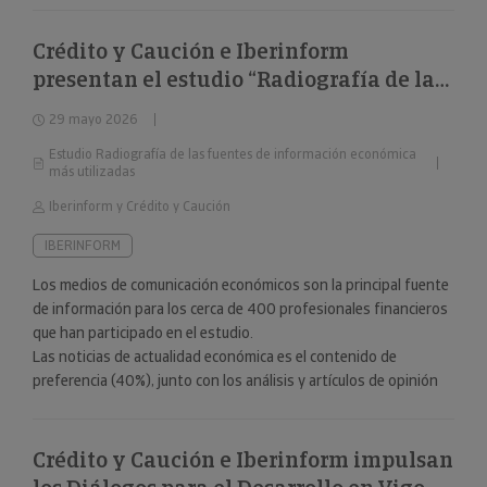
Crédito y Caución e Iberinform
presentan el estudio “Radiografía de las
fuentes de información económica más
29 mayo 2026
utilizadas”
Estudio Radiografía de las fuentes de información económica
más utilizadas
Iberinform y Crédito y Caución
IBERINFORM
Los medios de comunicación económicos son la principal fuente
de información para los cerca de 400 profesionales financieros
que han participado en el estudio.
Las noticias de actualidad económica es el contenido de
preferencia (40%), junto con los análisis y artículos de opinión
(24%).
Crédito y Caución e Iberinform impulsan