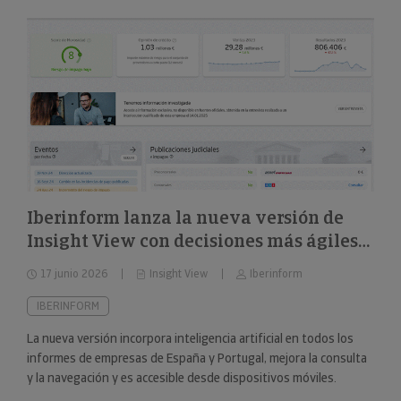
Iberinform lanza la nueva versión de
Insight View con decisiones más ágiles
sobre 322 millones de empresas y
17 junio 2026
Insight View
Iberinform
nuevas capacidades en su
funcionalidad de IA
IBERINFORM
La nueva versión incorpora inteligencia artificial en todos los
informes de empresas de España y Portugal, mejora la consulta
y la navegación y es accesible desde dispositivos móviles.