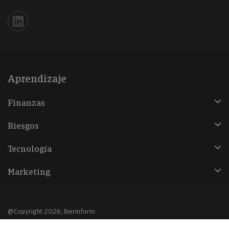
Iberinform en Linkedin
Aprendizaje
Finanzas
Riesgos
Tecnología
Marketing
@Copyright 2026, Iberinform