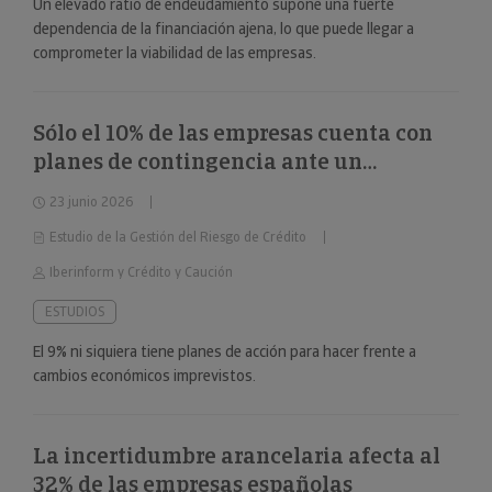
Un elevado ratio de endeudamiento supone una fuerte
dependencia de la financiación ajena, lo que puede llegar a
comprometer la viabilidad de las empresas.
Sólo el 10% de las empresas cuenta con
planes de contingencia ante un
deterioro repentino de la situación
23 junio 2026
económica
Estudio de la Gestión del Riesgo de Crédito
Iberinform y Crédito y Caución
ESTUDIOS
El 9% ni siquiera tiene planes de acción para hacer frente a
cambios económicos imprevistos.
La incertidumbre arancelaria afecta al
32% de las empresas españolas