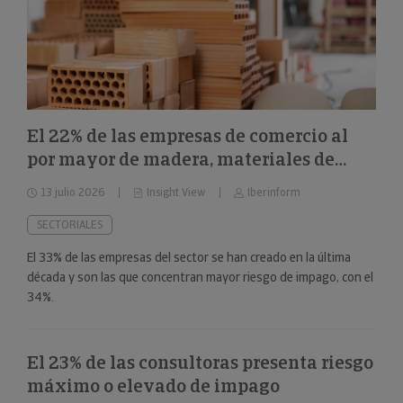
El 22% de las empresas de comercio al
por mayor de madera, materiales de
construcción y aparatos sanitarios están
13 julio 2026
Insight View
Iberinform
en riesgo máximo o elevado de impago
SECTORIALES
El 33% de las empresas del sector se han creado en la última
década y son las que concentran mayor riesgo de impago, con el
34%.
El 23% de las consultoras presenta riesgo
máximo o elevado de impago