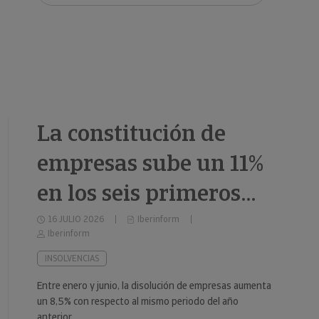
clientes.
La constitución de
empresas sube un 11%
en los seis primeros
meses de 2026
16 JULIO 2026
Iberinform
Iberinform
INSOLVENCIAS
Entre enero y junio, la disolución de empresas aumenta
un 8,5% con respecto al mismo periodo del año
anterior.