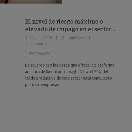
El nivel de riesgo máximo o
elevado de impago en el sector
del fitness se sitúa en el 34%
25 junio 2026
Insight View
Iberinform
SECTORIALES
De acuerdo con los datos que ofrece la plataforma
analítica de Iberinform, Insight View, el 76% del
tejido productivo de este sector está compuesto
por microempresas.