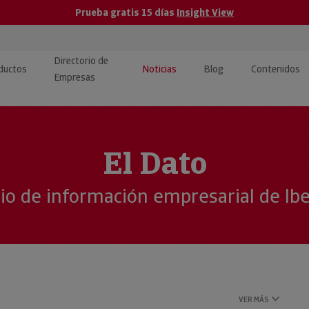
Prueba gratis 15 días
Insight View
Directorio de
ductos
Noticias
Blog
Contenidos
Empresas
caPro · Análisis de datos
eos: presentación de
ormación empresas
ancieros
ducto y tutoriales
El Dato
ormación Pública
 · Integración de Datos para
cionario Económico
cio de información empresarial de Ib
M y ERP
ormación Investigada
llect · Recuperación de
uda
VER MÁS