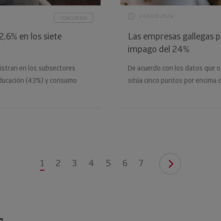
24 JULIO 2026
CONCURSOS
,6% en los siete
Las empresas gallegas p
impago del 24%
istran en los subsectores
De acuerdo con los datos que of
educación (43%) y consumo
sitúa cinco puntos por encima 
1
2
3
4
5
6
7