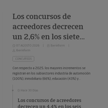
Los concursos de
acreedores decrecen
un 2,6% en los siete
primeros meses de
07 AGOSTO 2026
Iberinform
Iberinform
2026
CONCURSOS
Con respecto a 2025, los mayores incrementos se
registran en los subsectores industria de automoción
(100%), inmobiliario (66%), educación (43%) y
consumo duradero (37%).
Hace 30 Días
Los concursos de acreedores
decrecen un 4,4% en los seis