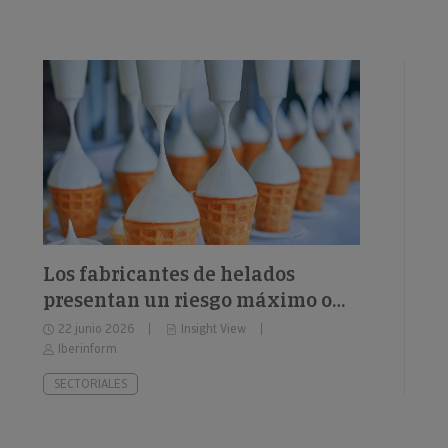
Los fabricantes de helados
presentan un riesgo máximo o
elevado de impago del 26%
22 junio 2026
Insight View
Iberinform
SECTORIALES