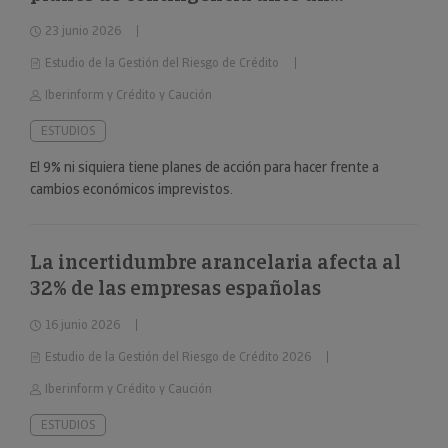
deterioro repentino de la situación
23 junio 2026
económica
Estudio de la Gestión del Riesgo de Crédito
Iberinform y Crédito y Caución
ESTUDIOS
El 9% ni siquiera tiene planes de acción para hacer frente a
cambios económicos imprevistos.
La incertidumbre arancelaria afecta al
32% de las empresas españolas
16 junio 2026
Estudio de la Gestión del Riesgo de Crédito 2026
Iberinform y Crédito y Caución
ESTUDIOS