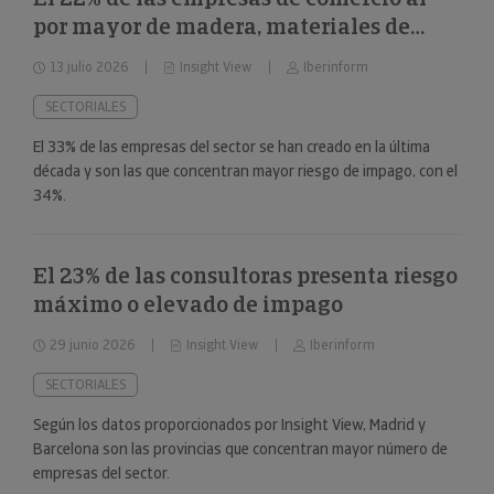
por mayor de madera, materiales de
construcción y aparatos sanitarios están
13 julio 2026
Insight View
Iberinform
en riesgo máximo o elevado de impago
SECTORIALES
El 33% de las empresas del sector se han creado en la última
década y son las que concentran mayor riesgo de impago, con el
34%.
El 23% de las consultoras presenta riesgo
máximo o elevado de impago
29 junio 2026
Insight View
Iberinform
SECTORIALES
Según los datos proporcionados por Insight View, Madrid y
Barcelona son las provincias que concentran mayor número de
empresas del sector.