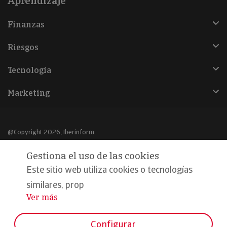
Aprendizaje
Finanzas
Riesgos
Tecnología
Marketing
@Copyright 2026, Iberinform
Gestiona el uso de las cookies
Aviso legal
Este sitio web utiliza cookies o tecnologías
Política de cookies
similares, prop
Declaración de privacidad
Ver más
...
Compromiso calidad y seguridad
Configurar