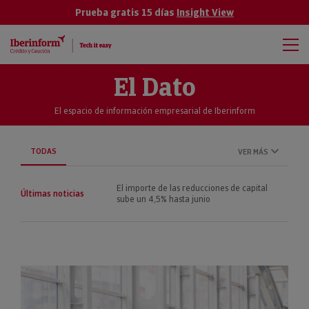
Prueba gratis 15 días
Insight View
El Dato
El espacio de información empresarial de Iberinform
TODAS
VER MÁS
Las empresas gallegas presentan un
Últimas noticias
riesgo máximo o elevado de impago del
24%