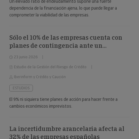
Un elevado ratio de endeudamiento supone una fuerte
dependencia de la financiación ajena, lo que puede llegar a
comprometer la viabilidad de las empresas.
Sólo el 10% de las empresas cuenta con
planes de contingencia ante un
deterioro repentino de la situación
23 junio 2026
económica
Estudio de la Gestión del Riesgo de Crédito
Iberinform y Crédito y Caución
ESTUDIOS
El 9% ni siquiera tiene planes de acción para hacer frente a
cambios económicos imprevistos.
La incertidumbre arancelaria afecta al
32% de las empresas españolas