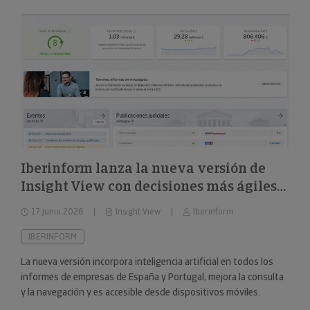
Iberinform lanza la nueva versión de
Insight View con decisiones más ágiles
sobre 322 millones de empresas y
17 junio 2026
Insight View
Iberinform
nuevas capacidades en su
funcionalidad de IA
IBERINFORM
La nueva versión incorpora inteligencia artificial en todos los
informes de empresas de España y Portugal, mejora la consulta
y la navegación y es accesible desde dispositivos móviles.