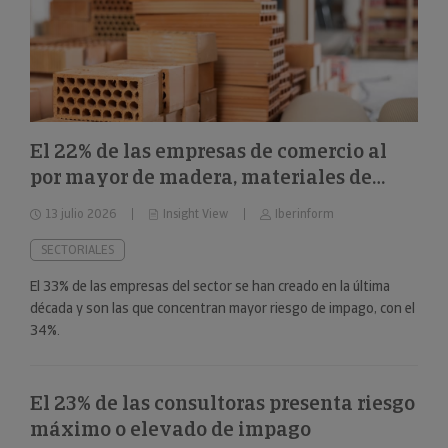
El 22% de las empresas de comercio al
por mayor de madera, materiales de
construcción y aparatos sanitarios están
13 julio 2026
Insight View
Iberinform
en riesgo máximo o elevado de impago
SECTORIALES
El 33% de las empresas del sector se han creado en la última
década y son las que concentran mayor riesgo de impago, con el
34%.
El 23% de las consultoras presenta riesgo
máximo o elevado de impago