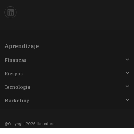
Iberinform en Linkedin
Aprendizaje
Finanzas
Riesgos
Tecnología
Marketing
@Copyright 2026, Iberinform