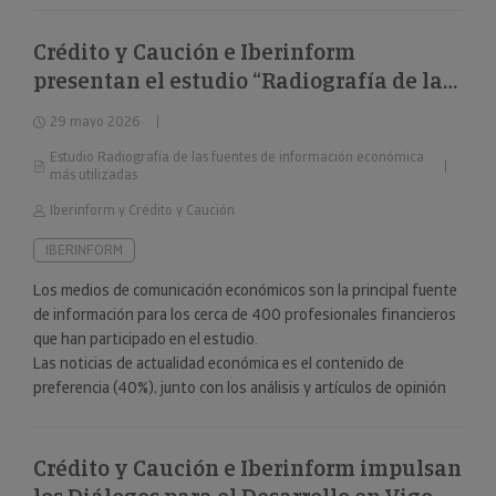
Crédito y Caución e Iberinform
presentan el estudio “Radiografía de las
fuentes de información económica más
29 mayo 2026
utilizadas”
Estudio Radiografía de las fuentes de información económica
más utilizadas
Iberinform y Crédito y Caución
IBERINFORM
Los medios de comunicación económicos son la principal fuente
de información para los cerca de 400 profesionales financieros
que han participado en el estudio.
Las noticias de actualidad económica es el contenido de
preferencia (40%), junto con los análisis y artículos de opinión
(24%).
Crédito y Caución e Iberinform impulsan