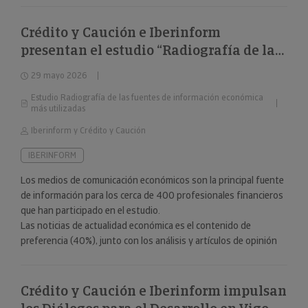
Crédito y Caución e Iberinform
presentan el estudio “Radiografía de las
fuentes de información económica más
29 mayo 2026
utilizadas”
Estudio Radiografía de las fuentes de información económica
más utilizadas
Iberinform y Crédito y Caución
IBERINFORM
Los medios de comunicación económicos son la principal fuente
de información para los cerca de 400 profesionales financieros
que han participado en el estudio.
Las noticias de actualidad económica es el contenido de
preferencia (40%), junto con los análisis y artículos de opinión
(24%).
Crédito y Caución e Iberinform impulsan