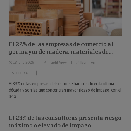
El 22% de las empresas de comercio al
por mayor de madera, materiales de
construcción y aparatos sanitarios están
13 julio 2026
Insight View
Iberinform
en riesgo máximo o elevado de impago
SECTORIALES
El 33% de las empresas del sector se han creado en la última
década y son las que concentran mayor riesgo de impago, con el
34%.
El 23% de las consultoras presenta riesgo
máximo o elevado de impago