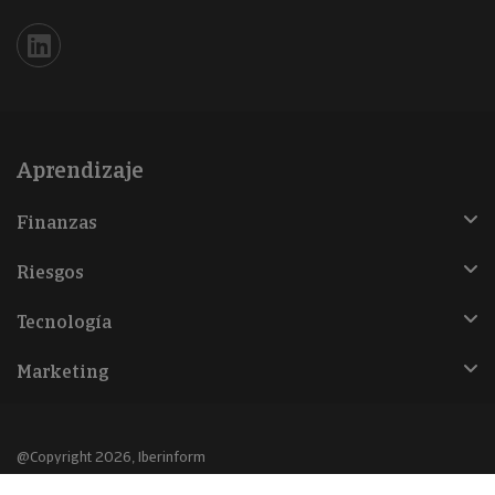
Iberinform en Linkedin
Aprendizaje
Finanzas
Riesgos
Tecnología
Marketing
@Copyright 2026, Iberinform