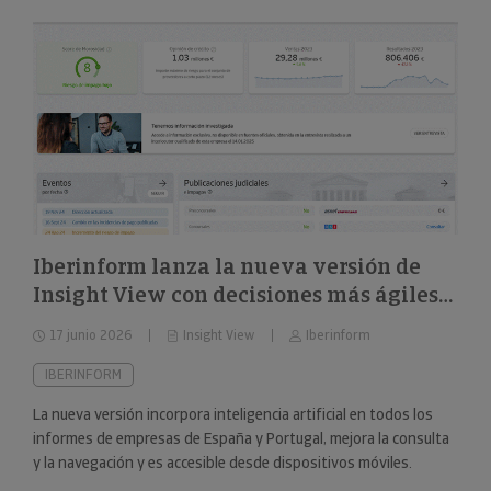
Iberinform lanza la nueva versión de
Insight View con decisiones más ágiles
sobre 322 millones de empresas y
17 junio 2026
Insight View
Iberinform
nuevas capacidades en su
funcionalidad de IA
IBERINFORM
La nueva versión incorpora inteligencia artificial en todos los
informes de empresas de España y Portugal, mejora la consulta
y la navegación y es accesible desde dispositivos móviles.