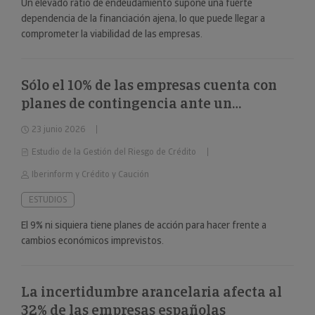
Un elevado ratio de endeudamiento supone una fuerte
dependencia de la financiación ajena, lo que puede llegar a
comprometer la viabilidad de las empresas.
Sólo el 10% de las empresas cuenta con
planes de contingencia ante un
deterioro repentino de la situación
23 junio 2026
económica
Estudio de la Gestión del Riesgo de Crédito
Iberinform y Crédito y Caución
ESTUDIOS
El 9% ni siquiera tiene planes de acción para hacer frente a
cambios económicos imprevistos.
La incertidumbre arancelaria afecta al
32% de las empresas españolas