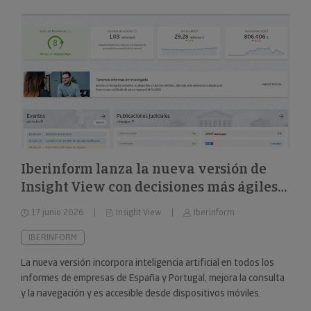
Iberinform lanza la nueva versión de
Insight View con decisiones más ágiles
sobre 322 millones de empresas y
17 junio 2026
Insight View
Iberinform
nuevas capacidades en su
funcionalidad de IA
IBERINFORM
La nueva versión incorpora inteligencia artificial en todos los
informes de empresas de España y Portugal, mejora la consulta
y la navegación y es accesible desde dispositivos móviles.