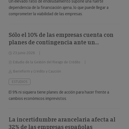
Un elevado ratio de endeudamiento supone una fuerte
dependencia de la financiación ajena, lo que puede llegar a
comprometer la viabilidad de las empresas.
Sólo el 10% de las empresas cuenta con
planes de contingencia ante un
deterioro repentino de la situación
23 junio 2026
económica
Estudio de la Gestión del Riesgo de Crédito
Iberinform y Crédito y Caución
ESTUDIOS
El 9% ni siquiera tiene planes de acción para hacer frente a
cambios económicos imprevistos.
La incertidumbre arancelaria afecta al
32% de las empresas españolas