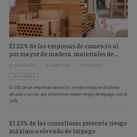
El 22% de las empresas de comercio al
por mayor de madera, materiales de
construcción y aparatos sanitarios están
13 julio 2026
Insight View
Iberinform
en riesgo máximo o elevado de impago
SECTORIALES
El 33% de las empresas del sector se han creado en la última
década y son las que concentran mayor riesgo de impago, con el
34%.
El 23% de las consultoras presenta riesgo
máximo o elevado de impago