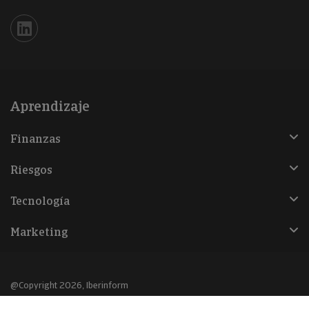
Iberinform en Linkedin
Aprendizaje
Finanzas
Riesgos
Tecnología
Marketing
@Copyright 2026, Iberinform