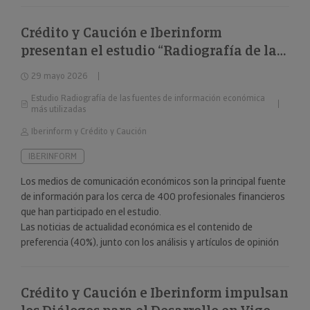
Crédito y Caución e Iberinform
presentan el estudio “Radiografía de las
fuentes de información económica más
29 mayo 2026
utilizadas”
Estudio Radiografía de las fuentes de información económica
más utilizadas
Iberinform y Crédito y Caución
IBERINFORM
Los medios de comunicación económicos son la principal fuente
de información para los cerca de 400 profesionales financieros
que han participado en el estudio.
Las noticias de actualidad económica es el contenido de
preferencia (40%), junto con los análisis y artículos de opinión
(24%).
Crédito y Caución e Iberinform impulsan