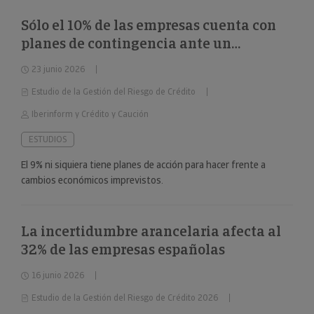
Sólo el 10% de las empresas cuenta con
planes de contingencia ante un
deterioro repentino de la situación
23 junio 2026
económica
Estudio de la Gestión del Riesgo de Crédito
Iberinform y Crédito y Caución
ESTUDIOS
El 9% ni siquiera tiene planes de acción para hacer frente a
cambios económicos imprevistos.
La incertidumbre arancelaria afecta al
32% de las empresas españolas
16 junio 2026
Estudio de la Gestión del Riesgo de Crédito 2026