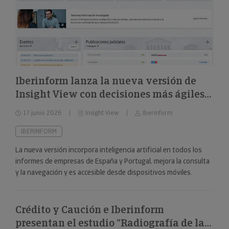
Iberinform lanza la nueva versión de
Insight View con decisiones más ágiles
sobre 322 millones de empresas y
17 junio 2026
Insight View
Iberinform
nuevas capacidades en su
funcionalidad de IA
IBERINFORM
La nueva versión incorpora inteligencia artificial en todos los
informes de empresas de España y Portugal, mejora la consulta
y la navegación y es accesible desde dispositivos móviles.
Crédito y Caución e Iberinform
presentan el estudio “Radiografía de las