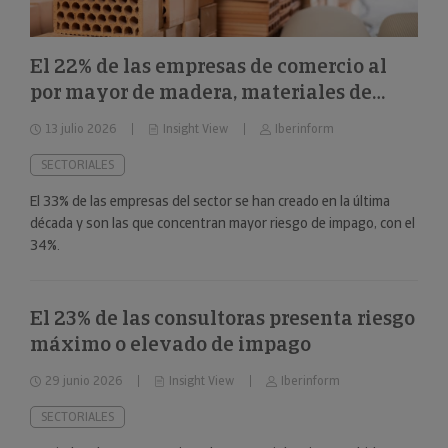
El 22% de las empresas de comercio al
por mayor de madera, materiales de
construcción y aparatos sanitarios están
13 julio 2026
Insight View
Iberinform
en riesgo máximo o elevado de impago
SECTORIALES
El 33% de las empresas del sector se han creado en la última
década y son las que concentran mayor riesgo de impago, con el
34%.
El 23% de las consultoras presenta riesgo
máximo o elevado de impago
29 junio 2026
Insight View
Iberinform
SECTORIALES