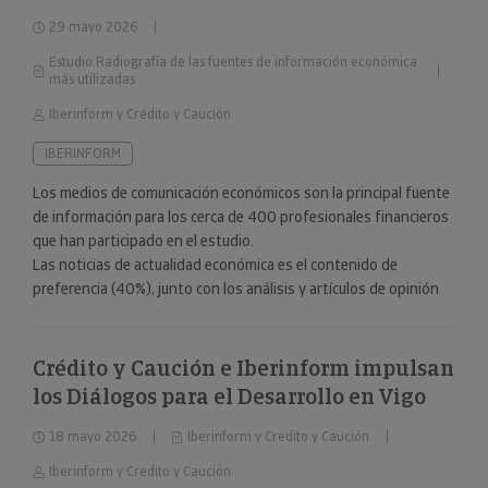
fuentes de información económica más
29 mayo 2026
utilizadas”
Estudio Radiografía de las fuentes de información económica
más utilizadas
Iberinform y Crédito y Caución
IBERINFORM
Los medios de comunicación económicos son la principal fuente
de información para los cerca de 400 profesionales financieros
que han participado en el estudio.
Las noticias de actualidad económica es el contenido de
preferencia (40%), junto con los análisis y artículos de opinión
(24%).
Crédito y Caución e Iberinform impulsan
los Diálogos para el Desarrollo en Vigo
18 mayo 2026
Iberinform y Credito y Caución
Iberinform y Credito y Caución