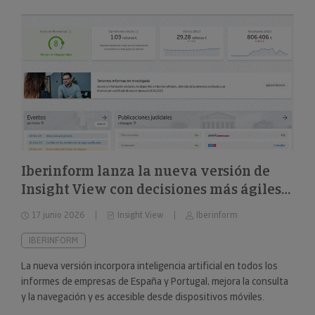
Iberinform lanza la nueva versión de
Insight View con decisiones más ágiles
sobre 322 millones de empresas y
17 junio 2026
Insight View
Iberinform
nuevas capacidades en su
funcionalidad de IA
IBERINFORM
La nueva versión incorpora inteligencia artificial en todos los
informes de empresas de España y Portugal, mejora la consulta
y la navegación y es accesible desde dispositivos móviles.