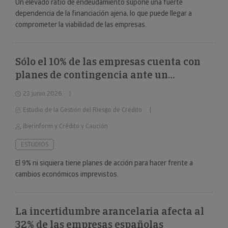
Un elevado ratio de endeudamiento supone una fuerte
dependencia de la financiación ajena, lo que puede llegar a
comprometer la viabilidad de las empresas.
Sólo el 10% de las empresas cuenta con
planes de contingencia ante un
deterioro repentino de la situación
23 junio 2026
económica
Estudio de la Gestión del Riesgo de Crédito
Iberinform y Crédito y Caución
ESTUDIOS
El 9% ni siquiera tiene planes de acción para hacer frente a
cambios económicos imprevistos.
La incertidumbre arancelaria afecta al
32% de las empresas españolas