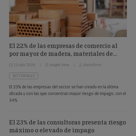
El 22% de las empresas de comercio al
por mayor de madera, materiales de
construcción y aparatos sanitarios están
13 julio 2026
Insight View
Iberinform
en riesgo máximo o elevado de impago
SECTORIALES
El 33% de las empresas del sector se han creado en la última
década y son las que concentran mayor riesgo de impago, con el
34%.
El 23% de las consultoras presenta riesgo
máximo o elevado de impago