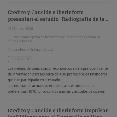
Crédito y Caución e Iberinform
presentan el estudio “Radiografía de las
fuentes de información económica más
29 mayo 2026
utilizadas”
Estudio Radiografía de las fuentes de información económica
más utilizadas
Iberinform y Crédito y Caución
IBERINFORM
Los medios de comunicación económicos son la principal fuente
de información para los cerca de 400 profesionales financieros
que han participado en el estudio.
Las noticias de actualidad económica es el contenido de
preferencia (40%), junto con los análisis y artículos de opinión
(24%).
Crédito y Caución e Iberinform impulsan