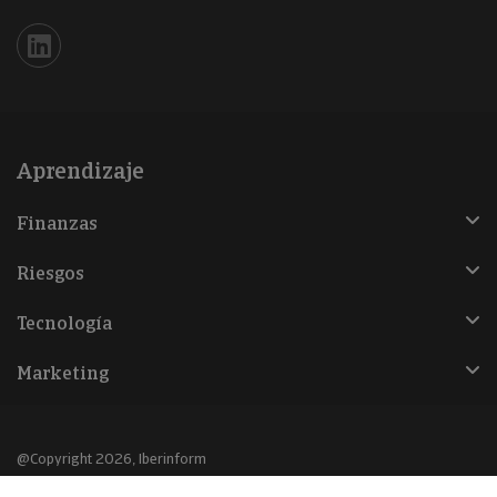
Iberinform en Linkedin
Aprendizaje
Finanzas
Riesgos
Tecnología
Marketing
@Copyright 2026, Iberinform