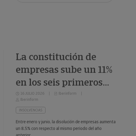
clientes.
La constitución de
empresas sube un 11%
en los seis primeros
meses de 2026
16 JULIO 2026
Iberinform
Iberinform
INSOLVENCIAS
Entre enero y junio, la disolución de empresas aumenta
un 8,5% con respecto al mismo periodo del año
anterior.