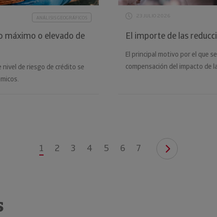
23 JULIO 2026
ANÁLISIS GEOGRÁFICOS
go máximo o elevado de
El importe de las reducc
El principal motivo por el que se
compensación del impacto de la
 nivel de riesgo de crédito se
émicos.
1
2
3
4
5
6
7
s