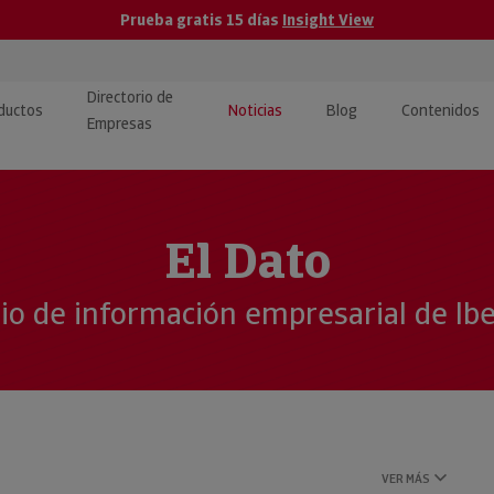
Prueba gratis 15 días
Insight View
Directorio de
ductos
Noticias
Blog
Contenidos
Empresas
caPro · Análisis de datos
eos: presentación de
ormación empresas
ancieros
ducto y tutoriales
El Dato
ormación Pública
 · Integración de Datos para
cionario Económico
cio de información empresarial de Ib
M y ERP
ormación Investigada
llect · Recuperación de
uda
VER MÁS