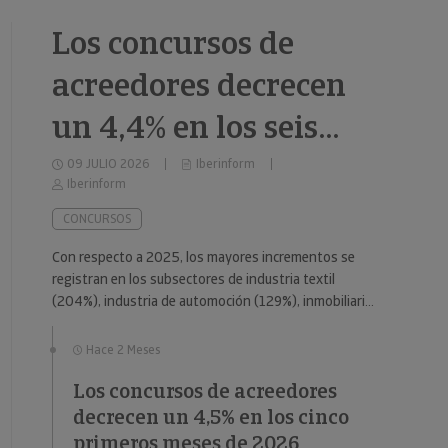
Los concursos de
acreedores decrecen
un 4,4% en los seis
primeros meses de
09 JULIO 2026
Iberinform
Iberinform
2026
CONCURSOS
Con respecto a 2025, los mayores incrementos se
registran en los subsectores de industria textil
(204%), industria de automoción (129%), inmobiliario
(59%), industria metalúrgica (57%) y educación (49%).
Hace 2 Meses
Los concursos de acreedores
decrecen un 4,5% en los cinco
primeros meses de 2026