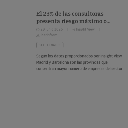
El 23% de las consultoras
presenta riesgo máximo o
elevado de impago
29 junio 2026
Insight View
Iberinform
SECTORIALES
Según los datos proporcionados por Insight View,
Madrid y Barcelona son las provincias que
concentran mayor número de empresas del sector.