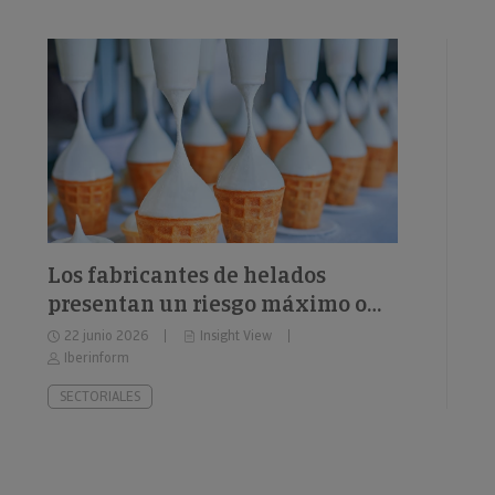
Los fabricantes de helados
presentan un riesgo máximo o
elevado de impago del 26%
22 junio 2026
Insight View
Iberinform
SECTORIALES