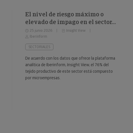
El nivel de riesgo máximo o
elevado de impago en el sector
del fitness se sitúa en el 34%
25 junio 2026
Insight View
Iberinform
SECTORIALES
De acuerdo con los datos que ofrece la plataforma
analítica de Iberinform, Insight View, el 76% del
tejido productivo de este sector está compuesto
por microempresas.