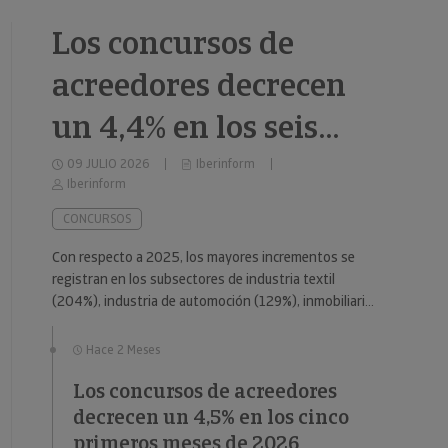
Los concursos de
acreedores decrecen
un 4,4% en los seis
primeros meses de
09 JULIO 2026
Iberinform
Iberinform
2026
CONCURSOS
Con respecto a 2025, los mayores incrementos se
registran en los subsectores de industria textil
(204%), industria de automoción (129%), inmobiliario
(59%), industria metalúrgica (57%) y educación (49%).
Hace 2 Meses
Los concursos de acreedores
decrecen un 4,5% en los cinco
primeros meses de 2026