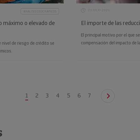
23 JULIO 2026
ANÁLISIS GEOGRÁFICOS
go máximo o elevado de
El importe de las reducc
El principal motivo por el que se
compensación del impacto de la
 nivel de riesgo de crédito se
émicos.
1
2
3
4
5
6
7
s