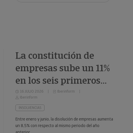
clientes.
La constitución de
empresas sube un 11%
en los seis primeros
meses de 2026
16 JULIO 2026
Iberinform
Iberinform
INSOLVENCIAS
Entre enero y junio, la disolución de empresas aumenta
un 8,5% con respecto al mismo periodo del año
anterior.