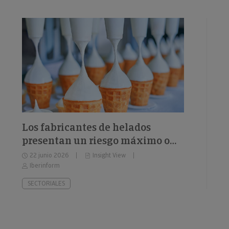
Los fabricantes de helados
presentan un riesgo máximo o
elevado de impago del 26%
22 junio 2026
Insight View
Iberinform
SECTORIALES