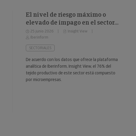
El nivel de riesgo máximo o
elevado de impago en el sector
del fitness se sitúa en el 34%
25 junio 2026
Insight View
Iberinform
SECTORIALES
De acuerdo con los datos que ofrece la plataforma
analítica de Iberinform, Insight View, el 76% del
tejido productivo de este sector está compuesto
por microempresas.