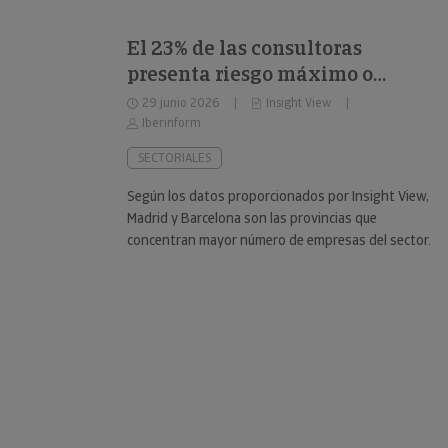
El 23% de las consultoras
presenta riesgo máximo o
elevado de impago
29 junio 2026
Insight View
Iberinform
SECTORIALES
Según los datos proporcionados por Insight View,
Madrid y Barcelona son las provincias que
concentran mayor número de empresas del sector.