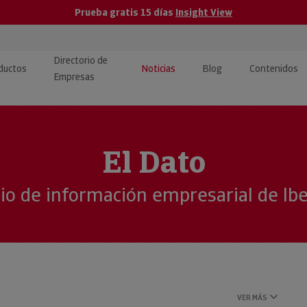
Prueba gratis 15 días
Insight View
Directorio de
ductos
Noticias
Blog
Contenidos
Empresas
caPro · Análisis de datos
eos: presentación de
ormación empresas
ancieros
ducto y tutoriales
El Dato
ormación Pública
 · Integración de Datos para
cionario Económico
cio de información empresarial de Ib
M y ERP
ormación Investigada
llect · Recuperación de
uda
VER MÁS