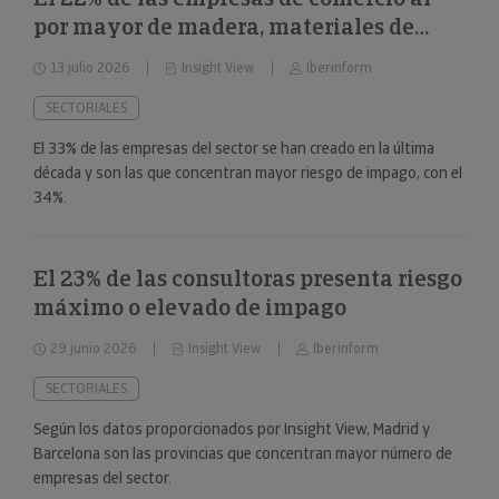
por mayor de madera, materiales de
construcción y aparatos sanitarios están
13 julio 2026
Insight View
Iberinform
en riesgo máximo o elevado de impago
SECTORIALES
El 33% de las empresas del sector se han creado en la última
década y son las que concentran mayor riesgo de impago, con el
34%.
El 23% de las consultoras presenta riesgo
máximo o elevado de impago
29 junio 2026
Insight View
Iberinform
SECTORIALES
Según los datos proporcionados por Insight View, Madrid y
Barcelona son las provincias que concentran mayor número de
empresas del sector.