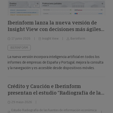
Iberinform lanza la nueva versión de
Insight View con decisiones más ágiles
sobre 322 millones de empresas y
17 junio 2026
Insight View
Iberinform
nuevas capacidades en su
funcionalidad de IA
IBERINFORM
La nueva versión incorpora inteligencia artificial en todos los
informes de empresas de España y Portugal, mejora la consulta
y la navegación y es accesible desde dispositivos móviles.
Crédito y Caución e Iberinform
presentan el estudio “Radiografía de las
fuentes de información económica más
29 mayo 2026
utilizadas”
Estudio Radiografía de las fuentes de información económica