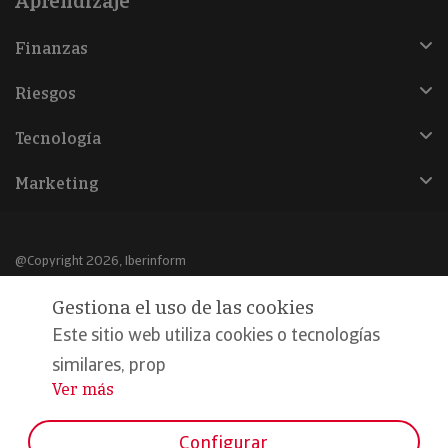
Aprendizaje
Finanzas
Riesgos
Tecnología
Marketing
@Copyright 2026, Iberinform
Gestiona el uso de las cookies
Aviso legal
Este sitio web utiliza cookies o tecnologías
Política de cookies
similares, prop
Declaración de privacidad
Ver más
...
Compromiso calidad y seguridad
Configurar