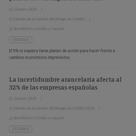
deterioro repentino de la situación
23 junio 2026
económica
Estudio de la Gestión del Riesgo de Crédito
Iberinform y Crédito y Caución
ESTUDIOS
El 9% ni siquiera tiene planes de acción para hacer frente a
cambios económicos imprevistos.
La incertidumbre arancelaria afecta al
32% de las empresas españolas
16 junio 2026
Estudio de la Gestión del Riesgo de Crédito 2026
Iberinform y Crédito y Caución
ESTUDIOS