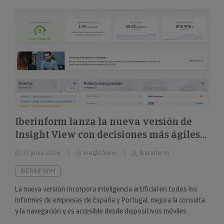
Iberinform lanza la nueva versión de
Insight View con decisiones más ágiles
sobre 322 millones de empresas y
17 junio 2026
Insight View
Iberinform
nuevas capacidades en su
funcionalidad de IA
IBERINFORM
La nueva versión incorpora inteligencia artificial en todos los
informes de empresas de España y Portugal, mejora la consulta
y la navegación y es accesible desde dispositivos móviles.