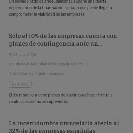
Un elevado ratio de endeudamiento supone una fuerte
dependencia de la financiación ajena, lo que puede llegar a
comprometer la viabilidad de las empresas.
Sólo el 10% de las empresas cuenta con
planes de contingencia ante un
deterioro repentino de la situación
23 junio 2026
económica
Estudio de la Gestión del Riesgo de Crédito
Iberinform y Crédito y Caución
ESTUDIOS
El 9% ni siquiera tiene planes de acción para hacer frente a
cambios económicos imprevistos.
La incertidumbre arancelaria afecta al
32% de las empresas españolas