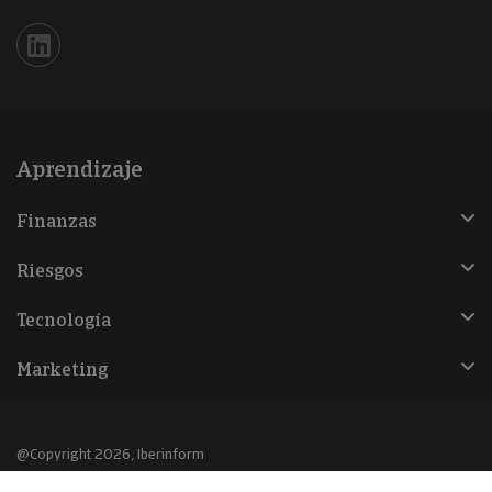
Iberinform en Linkedin
Aprendizaje
Finanzas
Riesgos
Tecnología
Marketing
@Copyright 2026, Iberinform