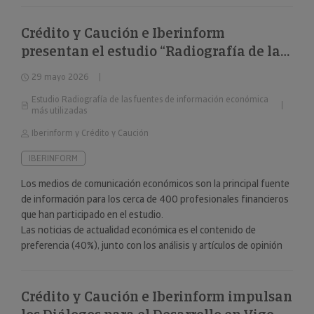
Crédito y Caución e Iberinform
presentan el estudio “Radiografía de las
fuentes de información económica más
29 mayo 2026
utilizadas”
Estudio Radiografía de las fuentes de información económica
más utilizadas
Iberinform y Crédito y Caución
IBERINFORM
Los medios de comunicación económicos son la principal fuente
de información para los cerca de 400 profesionales financieros
que han participado en el estudio.
Las noticias de actualidad económica es el contenido de
preferencia (40%), junto con los análisis y artículos de opinión
(24%).
Crédito y Caución e Iberinform impulsan