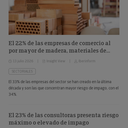
El 22% de las empresas de comercio al
por mayor de madera, materiales de
construcción y aparatos sanitarios están
13 julio 2026
Insight View
Iberinform
en riesgo máximo o elevado de impago
SECTORIALES
El 33% de las empresas del sector se han creado en la última
década y son las que concentran mayor riesgo de impago, con el
34%.
El 23% de las consultoras presenta riesgo
máximo o elevado de impago